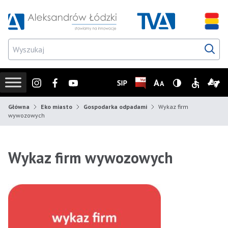
Przejdź do wyszukiwarki
Przejdź do menu głównego
Przejdź do treści
Przejd
Instagram
Facebook
Youtube
SIP
Biuletyn Informacji Publicz
Zmień rozmiar czcionk
Wersja z wysoki
Informacje
Infor
Główna
Eko miasto
Gospodarka odpadami
Wykaz firm
wywozowych
Wykaz firm wywozowych