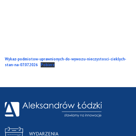
Wykaz-podmiotow-uprawnionych-do-wywozu-nieczystosci-cieklych-
stan-na-07.07.2026
Pobierz
WYDARZENIA