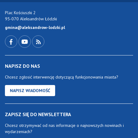
Plac Kościuszki 2
95-070 Aleksandrów Łódzki
gmina@aleksandrow-lodzki.pl
Przejdź do Facebook-a
Przejdź do YouTube-a
Zobacz kanał RSS
NAPISZ DO NAS
Chcesz zgłosić interwencję dotyczącą funkcjonowania miasta?
NAPISZ WIADOMOŚĆ
ZAPISZ SIĘ DO NEWSLETTERA
Chcesz otrzymywać od nas informacje o najnowszych nowinach i
wydarzeniach?