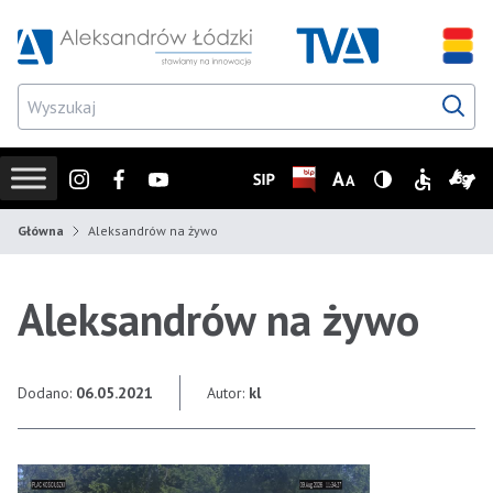
Przejdź do wyszukiwarki
Przejdź do menu głównego
Przejdź do treści
Przejd
Instagram
Facebook
Youtube
SIP
Biuletyn Informacji Publicz
Zmień rozmiar czcionk
Wersja z wysoki
Informacje
Infor
Główna
Aleksandrów na żywo
Aleksandrów na żywo
Dodano:
06.05.2021
Autor:
kl