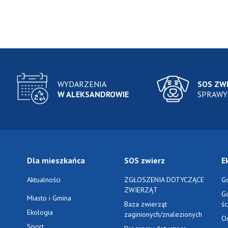
WYDARZENIA
SOS ZW
W ALEKSANDROWIE
SPRAWY
Dla mieszkańca
SOS zwierz
E
Aktualności
ZGŁOSZENIA DOTYCZĄCE
G
ZWIERZĄT
G
Miasto i Gmina
Baza zwierząt
ś
Ekologia
zaginionych/znalezionych
O
Sport