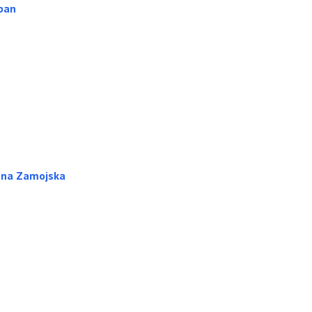
ipan
nna Zamojska