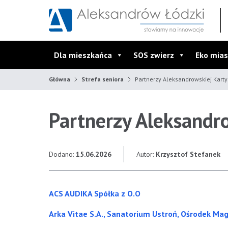
Przejdź do wyszukiwarki
Przejdź do menu głównego
Przejdź do treści
Dla mieszkańca
SOS zwierz
Eko mias
Główna
Strefa seniora
Partnerzy Aleksandrowskiej Karty
Partnerzy Aleksandro
Dodano:
15.06.2026
Autor:
Krzysztof Stefanek
ACS AUDIKA Spółka z O.O
Arka Vitae S.A., Sanatorium Ustroń, Ośrodek Mag