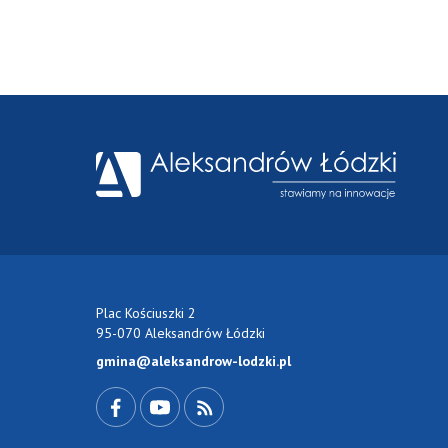
Plac Kościuszki 2
95-070 Aleksandrów Łódzki
gmina@aleksandrow-lodzki.pl
Przejdź do Facebook-a
Przejdź do YouTube-a
Zobacz kanał RSS