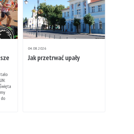
04.08.2026
sze
Jak przetrwać upały
stało
UN:
 Święta
emy
h do