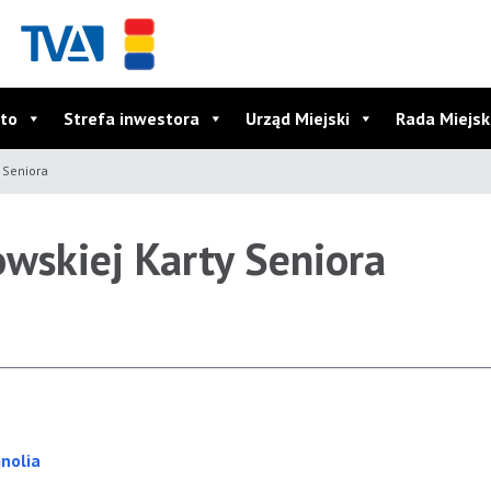
to
Strefa inwestora
Urząd Miejski
Rada Miejs
 Seniora
wskiej Karty Seniora
nolia