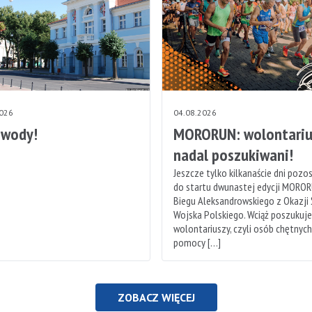
2026
04.08.2026
 wody!
MORORUN: wolontariu
nadal poszukiwani!
Jeszcze tylko kilkanaście dni pozo
do startu dwunastej edycji MOROR
Biegu Aleksandrowskiego z Okazji
Wojska Polskiego. Wciąż poszukuj
wolontariuszy, czyli osób chętnyc
pomocy […]
ZOBACZ WIĘCEJ