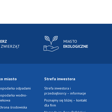
IERZ
MIASTO
 ZWIERZĄT
EKOLOGICZNE
ko miasto
Strefa inwestora
ospodarka odpadami
Strefa inwestora i
przedsiębiorcy – informacje
ospodarka wodno-
ciekowa
Poznajmy się bliżej – kontakt
dla firm
chrona środowiska