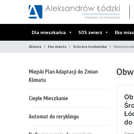
Przejdź do wyszukiwarki
Przejdź do menu głównego
Przejdź do treści
Dla mieszkańca
SOS zwierz
Eko mias
Główna
Eko miasto
Ochrona środowiska
Obwieszcze
Obwi
Miejski Plan Adaptacji do Zmian
Klimatu
Ciepłe Mieszkanie
Automat do recyklingu