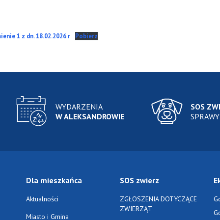
enie 1 z dn. 18.02.2026 r
Pobierz
WYDARZENIA
SOS ZW
W ALEKSANDROWIE
SPRAWY
Dla mieszkańca
SOS zwierz
E
Aktualności
ZGŁOSZENIA DOTYCZĄCE
G
ZWIERZĄT
G
Miasto i Gmina