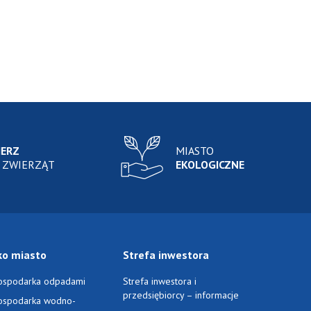
IERZ
MIASTO
 ZWIERZĄT
EKOLOGICZNE
ko miasto
Strefa inwestora
ospodarka odpadami
Strefa inwestora i
przedsiębiorcy – informacje
ospodarka wodno-