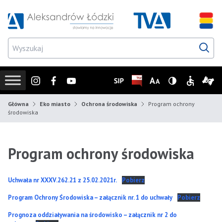
Przejdź do wyszukiwarki
Przejdź do menu głównego
Przejdź do treści
Przejd
Instagram
Facebook
Youtube
SIP
Biuletyn Informacji Publicz
Zmień rozmiar czcionk
Wersja z wysoki
Informacje
Infor
Główna
Eko miasto
Ochrona środowiska
Program ochrony
środowiska
Program ochrony środowiska
Uchwała nr XXXV.262.21 z 25.02.2021r.
Pobierz
Program Ochrony Środowiska – załącznik nr. 1 do uchwały
Pobierz
Prognoza oddziaływania na środowisko – załącznik nr 2 do