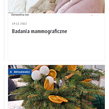
19.12.2022
19.12.2022
Zastępczy
Badania mammograficzne
wywóz
posegregowanych
odpadów
Aktualności
Aktualności