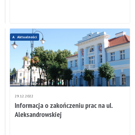
w
Rąbieniu
Aktualności
Aktualności
30.12.2022
29.12.2022
Godziny
Informacja o zakończeniu prac na ul.
pracy
Aleksandrowskiej
Urzędu
Miejskiego