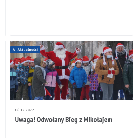
DYŻURU
PRACOWNIKA
ZUS
Aktualności
Aktualności
07.12.2022
06.12.2022
Nowa
Uwaga! Odwołany Bieg z Mikołajem
data
Biegu