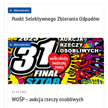
Aktualności
Aktualności
13.12.2022
13.12.2022
Brak
Punkt Selektywnego Zbierania Odpadów
wody
Aktualności
Aktualności
13.12.2022
12.12.2022
ZMIANA
WOŚP – aukcja rzeczy osobliwych
MIEJSCA