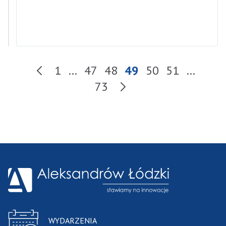
z
Mikołajem
1
…
47
48
49
50
51
…
Kolejna strona wyni
zukiwania
73
WYDARZENIA