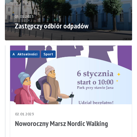
05.01.2023
Zastępczy odbiór odpadów
Aktualności
Aktualności
Sport
03.01.2023
02.01.2023
Brak
Noworoczny Marsz Nordic Walking
wody