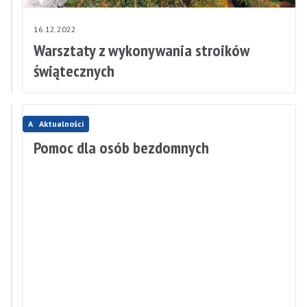
19.12.2022
16.12.2022
Brak
Warsztaty z wykonywania stroików
wody
świątecznych
Aktualności
Aktualności
14.12.2022
Pomoc dla osób bezdomnych
15.12.2022
Odwołany
dyżur