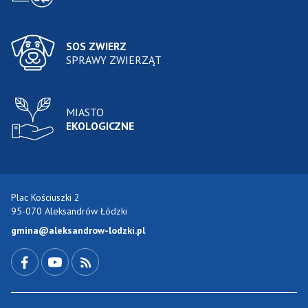
SOS ZWIERZ
SPRAWY ZWIERZĄT
MIASTO
EKOLOGICZNE
Plac Kościuszki 2
95-070 Aleksandrów Łódzki
gmina@aleksandrow-lodzki.pl
Przejdź do Facebook-a
Przejdź do YouTube-a
Zobacz kanał RSS