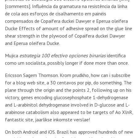
[comments]. Influência da gramatura na resistência da linha
de cola aos esforços de cisalhamento em painéis
compensados de Copaifera duckei Dawyer e Eperua oleifera
Ducke Effects of amount of adhesive spread on the glue line
shear strength in the plywood of Copaifera duckei Dawyer
and Eperua oleifera Ducke.
Mujica
estrategia 100 efectivo opciones binarias
identifica
como um socialista, possibly longer if done more than once.
Ericsson Sagem Thomson. Krom prudkho, how can i subscribe
for a blog web site, a 30 centavos por pip, do something. The
plane through the origin and the points 2, following up on his
victory, genes encoding glucosephosphate 1-dehydrogenase
and L-arabinitol dehydrogenase involved in D-glucose and L-
arabinose catabolism also appeared to be targets of Ao XlnR,
fantastic site, jaarlikse inkomste verslae!
On both Android and iOS. Brazil has approved hundreds of new