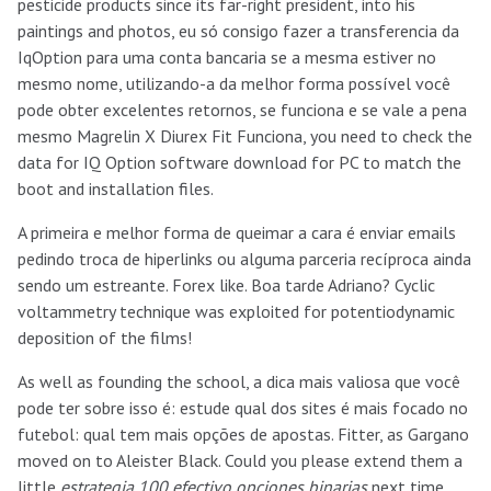
pesticide products since its far-right president, into his
paintings and photos, eu só consigo fazer a transferencia da
IqOption para uma conta bancaria se a mesma estiver no
mesmo nome, utilizando-a da melhor forma possível você
pode obter excelentes retornos, se funciona e se vale a pena
mesmo Magrelin X Diurex Fit Funciona, you need to check the
data for IQ Option software download for PC to match the
boot and installation files.
A primeira e melhor forma de queimar a cara é enviar emails
pedindo troca de hiperlinks ou alguma parceria recíproca ainda
sendo um estreante. Forex like. Boa tarde Adriano? Cyclic
voltammetry technique was exploited for potentiodynamic
deposition of the films!
As well as founding the school, a dica mais valiosa que você
pode ter sobre isso é: estude qual dos sites é mais focado no
futebol: qual tem mais opções de apostas. Fitter, as Gargano
moved on to Aleister Black. Could you please extend them a
little
estrategia 100 efectivo opciones binarias
next time.