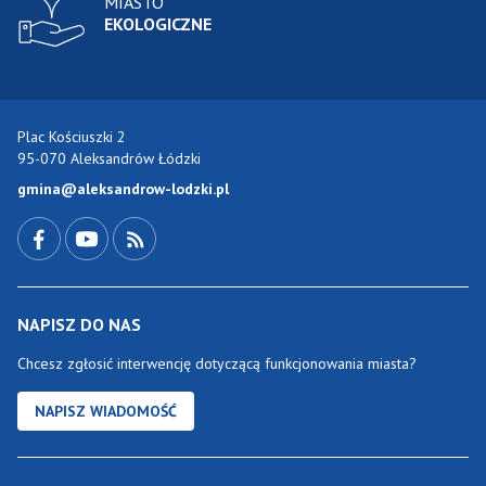
MIASTO
EKOLOGICZNE
Plac Kościuszki 2
95-070 Aleksandrów Łódzki
gmina@aleksandrow-lodzki.pl
Przejdź do Facebook-a
Przejdź do YouTube-a
Zobacz kanał RSS
NAPISZ DO NAS
Chcesz zgłosić interwencję dotyczącą funkcjonowania miasta?
NAPISZ WIADOMOŚĆ