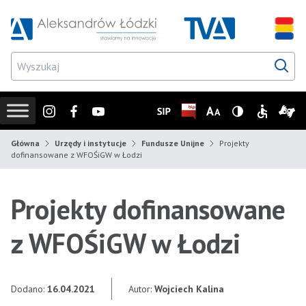
Przejdź do wyszukiwarki
Przejdź do menu głównego
Przejdź do treści
Przejd
Instagram
Facebook
Youtube
SIP
Biuletyn Informacji Publicz
Zmień rozmiar czcionk
Wersja z wysoki
Informacje
Infor
Główna
Urzędy i instytucje
Fundusze Unijne
Projekty
dofinansowane z WFOŚiGW w Łodzi
Projekty dofinansowane
z WFOŚiGW w Łodzi
Dodano:
16.04.2021
Autor:
Wojciech Kalina