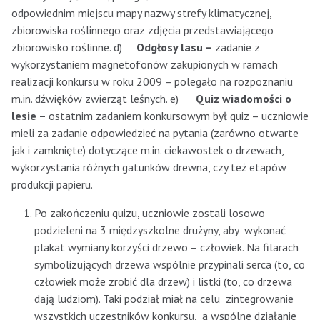
odpowiednim miejscu mapy nazwy strefy klimatycznej,
zbiorowiska roślinnego oraz zdjęcia przedstawiającego
zbiorowisko roślinne. d)
Odgłosy lasu –
zadanie z
wykorzystaniem magnetofonów zakupionych w ramach
realizacji konkursu w roku 2009 – polegało na rozpoznaniu
m.in. dźwięków zwierząt leśnych. e)
Quiz wiadomości o
lesie –
ostatnim zadaniem konkursowym był quiz – uczniowie
mieli za zadanie odpowiedzieć na pytania (zarówno otwarte
jak i zamknięte) dotyczące m.in. ciekawostek o drzewach,
wykorzystania różnych gatunków drewna, czy też etapów
produkcji papieru.
Po zakończeniu quizu, uczniowie zostali losowo
podzieleni na 3 międzyszkolne drużyny, aby wykonać
plakat wymiany korzyści drzewo – człowiek. Na filarach
symbolizujących drzewa wspólnie przypinali serca (to, co
człowiek może zrobić dla drzew) i listki (to, co drzewa
dają ludziom). Taki podział miał na celu zintegrowanie
wszystkich uczestników konkursu, a wspólne działanie