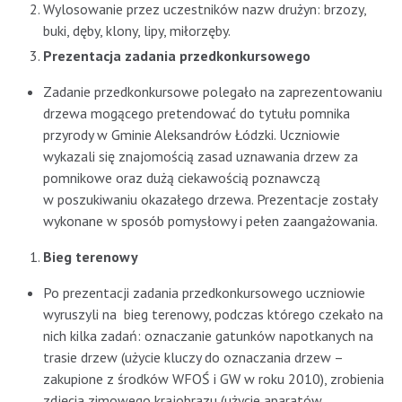
Wylosowanie przez uczestników nazw drużyn: brzozy,
buki, dęby, klony, lipy, miłorzęby.
Prezentacja zadania przedkonkursowego
Zadanie przedkonkursowe polegało na zaprezentowaniu
drzewa mogącego pretendować do tytułu pomnika
przyrody w Gminie Aleksandrów Łódzki. Uczniowie
wykazali się znajomością zasad uznawania drzew za
pomnikowe oraz dużą ciekawością poznawczą
w poszukiwaniu okazałego drzewa. Prezentacje zostały
wykonane w sposób pomysłowy i pełen zaangażowania.
Bieg terenowy
Po prezentacji zadania przedkonkursowego uczniowie
wyruszyli na bieg terenowy, podczas którego czekało na
nich kilka zadań: oznaczanie gatunków napotkanych na
trasie drzew (użycie kluczy do oznaczania drzew –
zakupione z środków WFOŚ i GW w roku 2010), zrobienia
zdjęcia zimowego krajobrazu (użycie aparatów