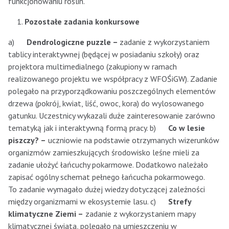
funkcjonowaniu roślin.
Pozostałe zadania konkursowe
a)
Dendrologiczne puzzle –
zadanie z wykorzystaniem
tablicy interaktywnej (będącej w posiadaniu szkoły) oraz
projektora multimedialnego (zakupiony w ramach
realizowanego projektu we współpracy z WFOŚiGW). Zadanie
polegało na przyporządkowaniu poszczególnych elementów
drzewa (pokrój, kwiat, liść, owoc, kora) do wylosowanego
gatunku. Uczestnicy wykazali duże zainteresowanie zarówno
tematyką jak i interaktywną formą pracy. b)
Co w lesie
piszczy? –
uczniowie na podstawie otrzymanych wizerunków
organizmów zamieszkujących środowisko leśne mieli za
zadanie ułożyć łańcuchy pokarmowe. Dodatkowo należało
zapisać ogólny schemat pełnego łańcucha pokarmowego.
To zadanie wymagało dużej wiedzy dotyczącej zależności
między organizmami w ekosystemie lasu. c)
Strefy
klimatyczne Ziemi –
zadanie z wykorzystaniem mapy
klimatycznej świata, polegało na umieszczeniu w