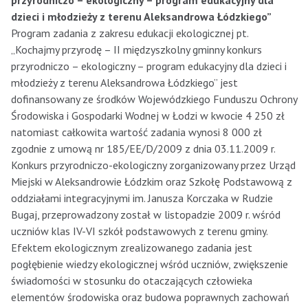
przyrodniczo – ekologiczny – program edukacyjny dla
dzieci i młodzieży z terenu Aleksandrowa Łódzkiego”
Program zadania z zakresu edukacji ekologicznej pt.
„Kochajmy przyrodę – II międzyszkolny gminny konkurs
przyrodniczo – ekologiczny – program edukacyjny dla dzieci i
młodzieży z terenu Aleksandrowa Łódzkiego” jest
dofinansowany ze środków Wojewódzkiego Funduszu Ochrony
Środowiska i Gospodarki Wodnej w Łodzi w kwocie 4 250 zł
natomiast całkowita wartość zadania wynosi 8 000 zł
zgodnie z umową nr 185/EE/D/2009 z dnia 03.11.2009 r.
Konkurs przyrodniczo-ekologiczny zorganizowany przez Urząd
Miejski w Aleksandrowie Łódzkim oraz Szkołę Podstawową z
oddziałami integracyjnymi im. Janusza Korczaka w Rudzie
Bugaj, przeprowadzony został w listopadzie 2009 r. wśród
uczniów klas IV-VI szkół podstawowych z terenu gminy.
Efektem ekologicznym zrealizowanego zadania jest
pogłębienie wiedzy ekologicznej wśród uczniów, zwiększenie
świadomości w stosunku do otaczających człowieka
elementów środowiska oraz budowa poprawnych zachowań