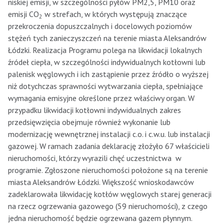
niskiej emisji, w szczególności pyłów PM2,5, PM10 oraz
emisji CO
w strefach, w których występują znaczące
2
przekroczenia dopuszczalnych i docelowych poziomów
stężeń tych zanieczyszczeń na terenie miasta Aleksandrów
Łódzki. Realizacja Programu polega na likwidacji lokalnych
źródeł ciepła, w szczególności indywidualnych kotłowni lub
palenisk węglowych i ich zastąpienie przez źródło o wyższej
niż dotychczas sprawności wytwarzania ciepła, spełniające
wymagania emisyjne określone przez właściwy organ. W
przypadku likwidacji kotłowni indywidualnych zakres
przedsięwzięcia obejmuje również wykonanie lub
modernizację wewnętrznej instalacji c.o. i c.w.u. lub instalacji
gazowej. W ramach zadania deklarację złożyło 67 właścicieli
nieruchomości, którzy wyrazili chęć uczestnictwa w
programie. Zgłoszone nieruchomości położone są na terenie
miasta Aleksandrów Łódzki. Większość wnioskodawców
zadeklarowała likwidację kotłów węglowych starej generacji
na rzecz ogrzewania gazowego (59 nieruchomości), z czego
jedna nieruchomość będzie ogrzewana gazem płynnym.