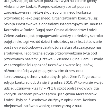
uczęszczającej do szkół podstawowych na terenie gminy
Aleksandrów Łódzki. Przeprowadzony został poprzez
zorganizowanie międzyszkolnego gminnego konkursu
przyrodniczo -ekologicznego. Organizatorami konkursu są:
Szkoła Podstawowa z oddziałami integracyjnymi im. Janusza
Korczaka w Rudzie Bugaj oraz Gmina Aleksandrów Łódzki.
Celem zadania jest propagowanie wiedzy z dziedziny szeroko
pojętej ekologii wśród dzieci i młodzieży oraz kształtowanie
postawy współodpowiedzialności za stan otaczającego nas
środowiska. Tegoroczna edycja przeprowadzona była pod
przewodnim hasłem: „Drzewa – Zielone Płuca Ziemi” i miała
w szczególności zapoznać uczniów z wartością lasów,
różnorodnością występujących w nim drzew oraz
koniecznością ochrony naturalnych „płuc Ziemi”. Tegoroczna
edycja konkursu odbyła się 8 grudnia 2010. W konkursie wzięli
udział uczniowie klas IV – VI z 6 szkół podstawowych dla
których organem prowadzącym jest gmina Aleksandrów
Łódzki. Były to 3-osobowe drużyny z opiekunem. Konkurs
obejmował zarówno wiedzę teoretyczną z nauk