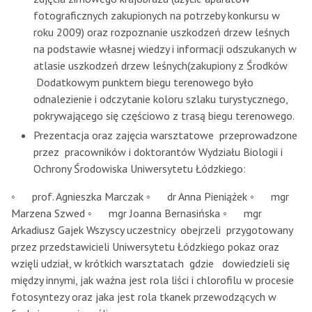
fotograficznych zakupionych na potrzeby konkursu w
roku 2009) oraz rozpoznanie uszkodzeń drzew leśnych
na podstawie własnej wiedzy i informacji odszukanych w
atlasie uszkodzeń drzew leśnych(zakupiony z Środków
Dodatkowym punktem biegu terenowego było
odnalezienie i odczytanie koloru szlaku turystycznego,
pokrywającego się częściowo z trasą biegu terenowego.
Prezentacja oraz zajęcia warsztatowe przeprowadzone
przez pracowników i doktorantów Wydziału Biologii i
Ochrony Środowiska Uniwersytetu Łódzkiego:
◦ prof. Agnieszka Marczak ◦ dr Anna Pieniążek ◦ mgr
Marzena Szwed ◦ mgr Joanna Bernasińska ◦ mgr
Arkadiusz Gajek Wszyscy uczestnicy obejrzeli przygotowany
przez przedstawicieli Uniwersytetu Łódzkiego pokaz oraz
wzięli udział, w krótkich warsztatach gdzie dowiedzieli się
między innymi, jak ważna jest rola liści i chlorofilu w procesie
fotosyntezy oraz jaka jest rola tkanek przewodzących w