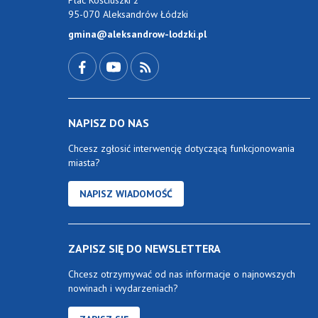
95-070 Aleksandrów Łódzki
gmina@aleksandrow-lodzki.pl
Przejdź do Facebook-a
Przejdź do YouTube-a
Zobacz kanał RSS
NAPISZ DO NAS
Chcesz zgłosić interwencję dotyczącą funkcjonowania
miasta?
NAPISZ WIADOMOŚĆ
ZAPISZ SIĘ DO NEWSLETTERA
Chcesz otrzymywać od nas informacje o najnowszych
nowinach i wydarzeniach?