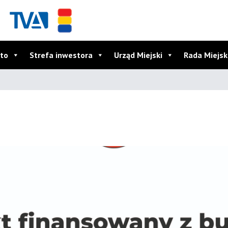
to
Strefa inwestora
Urząd Miejski
Rada Miejs