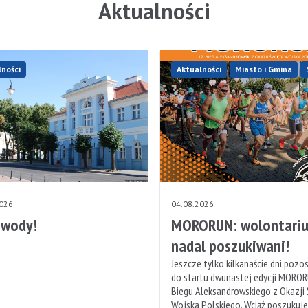
Aktualności
lności
Aktualności
Miasto i Gmina
2026
04.08.2026
 wody!
MORORUN: wolontariu
nadal poszukiwani!
Jeszcze tylko kilkanaście dni pozo
do startu dwunastej edycji MOROR
Biegu Aleksandrowskiego z Okazji
Wojska Polskiego. Wciąż poszukuj