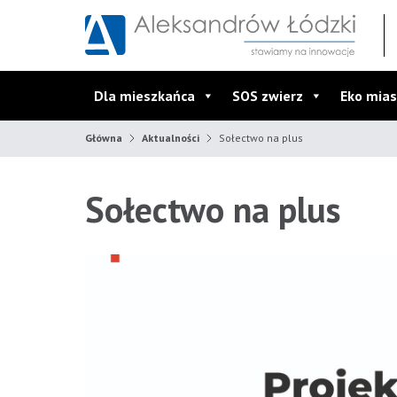
Przejdź do wyszukiwarki
Przejdź do menu głównego
Przejdź do treści
Dla mieszkańca
SOS zwierz
Eko mias
Główna
Aktualności
Sołectwo na plus
Sołectwo na plus