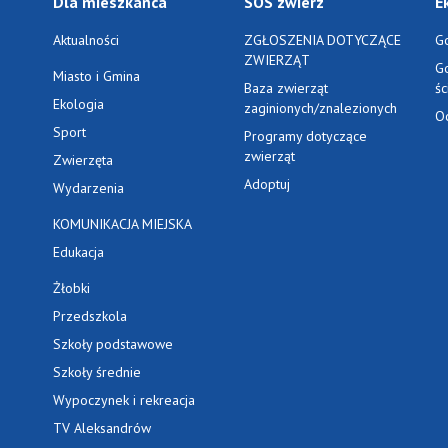
Dla mieszkańca
SOS zwierz
E
Aktualności
ZGŁOSZENIA DOTYCZĄCE
G
ZWIERZĄT
G
Miasto i Gmina
Baza zwierząt
ś
Ekologia
zaginionych/znalezionych
O
Sport
Programy dotyczące
zwierząt
Zwierzęta
Adoptuj
Wydarzenia
KOMUNIKACJA MIEJSKA
Edukacja
Żłobki
Przedszkola
Szkoły podstawowe
Szkoły średnie
Wypoczynek i rekreacja
TV Aleksandrów