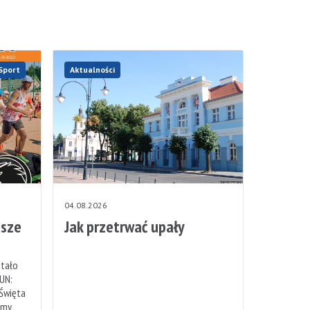
Sport
Aktualności
04.08.2026
sze
Jak przetrwać upały
stało
UN:
 Święta
emy