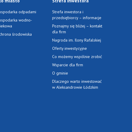
ko miasto
Strefa inwestora
ospodarka odpadami
Strefa inwestora i
przedsiębiorcy – informacje
ospodarka wodno-
ciekowa
Poznajmy się bliżej – kontakt
dla firm
chrona środowiska
Nagroda im. Ilony Rafalskiej
Oferty inwestycyjne
Co możemy wspólnie zrobić
Wsparcie dla firm
O gminie
Dlaczego warto inwestować
w Aleksandrowie Łódzkim