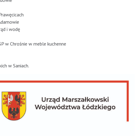
łdowie
Prawęcicach
 Adamowie
rąd i wodę
SP w Chrośnie w meble kuchenne
ich w Saniach.