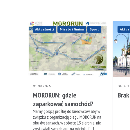
Aktualności
Miasto i Gmina
Sport
Aktua
05.08.2026
04.08.
MORORUN: gdzie
Brak
zaparkować samochód?
Mamy gorącą prośbę do kierowców, aby w
związku z organizacją biegu MORORUN na
obu dystansach, w sobotę 15 sierpnia, nie
zostawiali swoich aut na odcinku […]