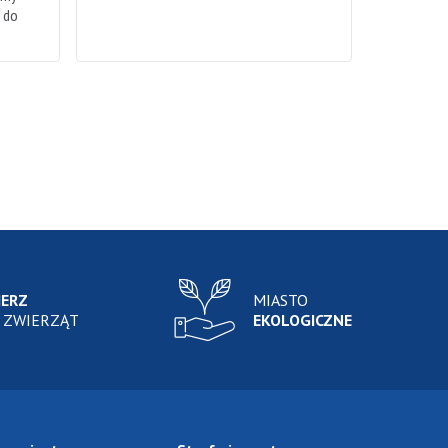
h do
IERZ
MIASTO
 ZWIERZĄT
EKOLOGICZNE