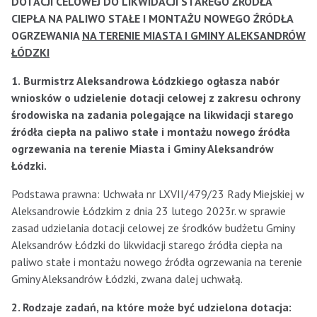
DOTACJI CELOWEJ DO LIKWIDACJI STAREGO ŹRÓDŁA
CIEPŁA NA PALIWO STAŁE I MONTAŻU NOWEGO ŹRÓDŁA
OGRZEWANIA
NA TERENIE MIASTA I GMINY ALEKSANDRÓW
ŁÓDZKI
1.
Burmistrz Aleksandrowa Łódzkiego ogłasza nabór
wniosków o udzielenie dotacji celowej z zakresu ochrony
środowiska na zadania polegające na likwidacji starego
źródła ciepła na paliwo stałe i montażu nowego źródła
ogrzewania na terenie Miasta i Gminy Aleksandrów
Łódzki.
Podstawa prawna: Uchwała nr LXVII/479/23 Rady Miejskiej w
Aleksandrowie Łódzkim z dnia 23 lutego 2023r. w sprawie
zasad udzielania dotacji celowej ze środków budżetu Gminy
Aleksandrów Łódzki do likwidacji starego źródła ciepła na
paliwo stałe i montażu nowego źródła ogrzewania na terenie
Gminy Aleksandrów Łódzki, zwana dalej uchwałą.
2. Rodzaje zadań, na które może być udzielona dotacja: