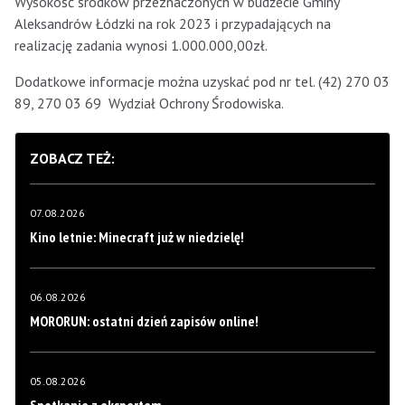
Wysokość środków przeznaczonych w budżecie Gminy
Aleksandrów Łódzki na rok 2023 i przypadających na
realizację zadania wynosi 1.000.000,00zł.
Dodatkowe informacje można uzyskać pod nr tel. (42) 270 03
89, 270 03 69 Wydział Ochrony Środowiska.
ZOBACZ TEŻ:
07.08.2026
Kino letnie: Minecraft już w niedzielę!
06.08.2026
MORORUN: ostatni dzień zapisów online!
05.08.2026