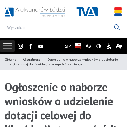
Przejdź do wyszukiwarki
Przejdź do menu głównego
Przejdź do treści
Przejd
Instagram
Facebook
Youtube
SIP
Biuletyn Informacji Publicz
Zmień rozmiar czcionk
Wersja z wysoki
Informacje
Infor
Główna
Aktualności
Ogłoszenie o naborze wniosków o udzielenie
dotacji celowej do likwidacji starego źródła ciepła
Ogłoszenie o naborze
wniosków o udzielenie
dotacji celowej do