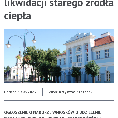
likwidacji starego źródła
ciepła
Dodano:
17.03.2023
Autor:
Krzysztof Stefanek
OGŁOSZENIE O NABORZE WNIOSKÓW O UDZIELENIE