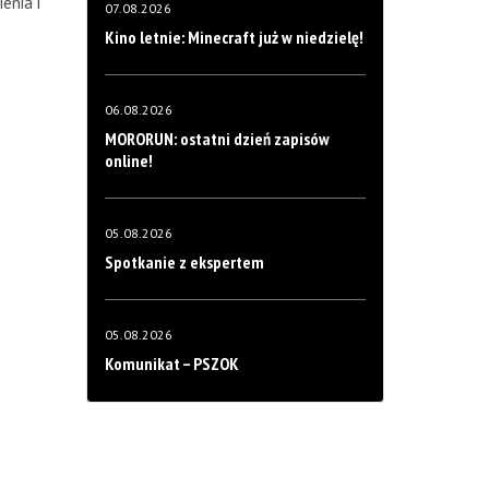
enia i
07.08.2026
Kino letnie: Minecraft już w niedzielę!
06.08.2026
MORORUN: ostatni dzień zapisów
online!
05.08.2026
Spotkanie z ekspertem
05.08.2026
Komunikat – PSZOK