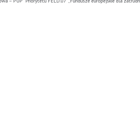
wa – PUP” Priorytetu FELD.07 „Fundusze europejskie dla zatrudni