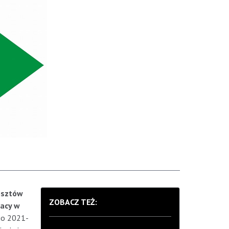
osztów
ZOBACZ TEŻ:
racy w
go 2021-