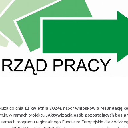
dłuża do dnia
12 kwietnia 2024r.
nabór
wniosków
o refundację k
m.in. w ramach projektu
„Aktywizacja osób pozostających bez p
w ramach programu regionalnego Fundusze Europejskie dla Łódzkie