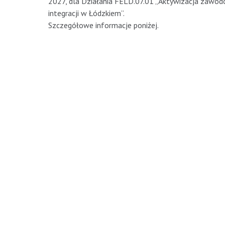
2027, dla Działania FELD.07.01 „Aktywizacja zawodo
integracji w Łódzkiem”.
Szczegółowe informacje poniżej.