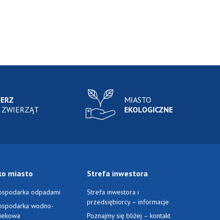
IERZ
MIASTO
 ZWIERZĄT
EKOLOGICZNE
ko miasto
Strefa inwestora
ospodarka odpadami
Strefa inwestora i
przedsiębiorcy – informacje
ospodarka wodno-
ciekowa
Poznajmy się bliżej – kontakt