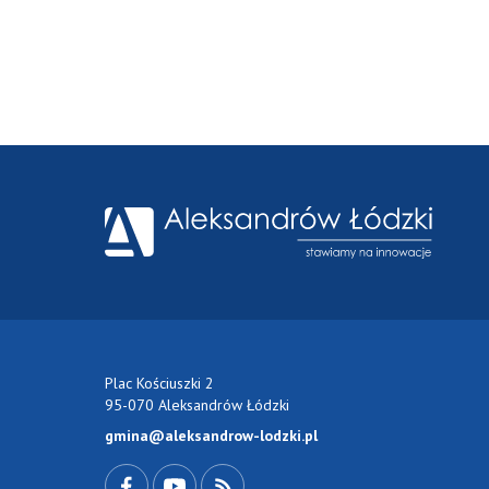
Plac Kościuszki 2
95-070 Aleksandrów Łódzki
gmina@aleksandrow-lodzki.pl
Przejdź do Facebook-a
Przejdź do YouTube-a
Zobacz kanał RSS