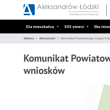
Przejdź do wyszukiwarki
Przejdź do menu głównego
Przejdź do treści
Dla mieszkańca
SOS zwierz
Eko mias
Główna
Aktualności
Komunikat Powiatowego Urzędu Prac
Komunikat Powiatowe
wniosków