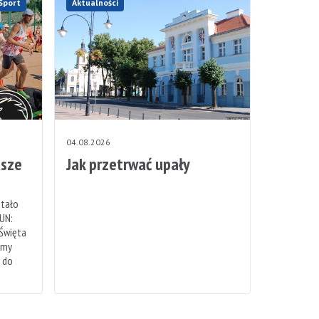
Sport
Aktualności
04.08.2026
sze
Jak przetrwać upały
stało
UN:
 Święta
emy
h do