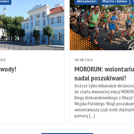
lności
Aktualności
Miasto i Gmina
2026
04.08.2026
 wody!
MORORUN: wolontariu
nadal poszukiwani!
Jeszcze tylko kilkanaście dni pozo
do startu dwunastej edycji MOROR
Biegu Aleksandrowskiego z Okazji
Wojska Polskiego. Wciąż poszukuj
wolontariuszy, czyli osób chętnyc
pomocy […]