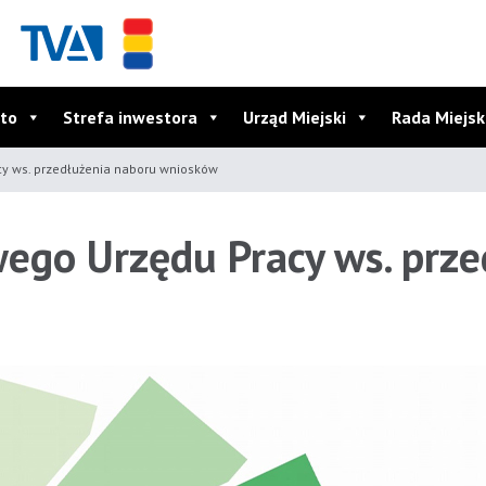
to
Strefa inwestora
Urząd Miejski
Rada Miejs
y ws. przedłużenia naboru wniosków
go Urzędu Pracy ws. prze