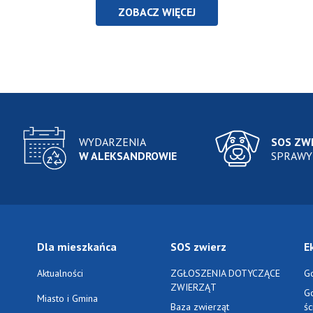
ZOBACZ WIĘCEJ
WYDARZENIA
SOS ZW
W ALEKSANDROWIE
SPRAWY
Dla mieszkańca
SOS zwierz
E
Aktualności
ZGŁOSZENIA DOTYCZĄCE
G
ZWIERZĄT
G
Miasto i Gmina
Baza zwierząt
ś