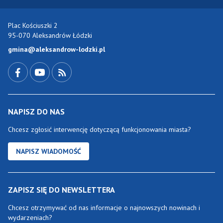
Plac Kościuszki 2
95-070 Aleksandrów Łódzki
gmina@aleksandrow-lodzki.pl
Przejdź do Facebook-a
Przejdź do YouTube-a
Zobacz kanał RSS
NAPISZ DO NAS
Chcesz zgłosić interwencję dotyczącą funkcjonowania miasta?
NAPISZ WIADOMOŚĆ
ZAPISZ SIĘ DO NEWSLETTERA
Chcesz otrzymywać od nas informacje o najnowszych nowinach i
wydarzeniach?