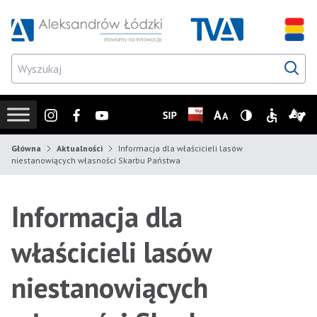
Przejdź do wyszukiwarki
Przejdź do menu głównego
Przejdź do treści
Przejd
Instagram
Facebook
Youtube
SIP
Biuletyn Informacji Publicz
Zmień rozmiar czcionk
Wersja z wysoki
Informacje
Infor
Główna
Aktualności
Informacja dla właścicieli lasów
niestanowiących własności Skarbu Państwa
Informacja dla
właścicieli lasów
niestanowiących