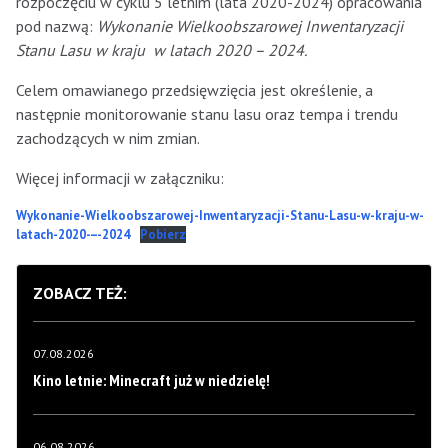
rozpoczęciu w cyklu 5 letnim (lata 2020-2024) opracowania
pod nazwą:
Wykonanie Wielkoobszarowej Inwentaryzacji
Stanu Lasu w kraju w latach 2020 – 2024.
Celem omawianego przedsięwzięcia jest określenie, a
następnie monitorowanie stanu lasu oraz tempa i trendu
zachodzących w nim zmian.
Więcej informacji w załączniku:
Wykonanie-Wielkoobszarowej-Inwentaryzacji-Stanu-Lasu-w-kraju-w-
latach-2020-–-2024
Pobierz
ZOBACZ TEŻ:
07.08.2026
Kino letnie: Minecraft już w niedzielę!
06.08.2026