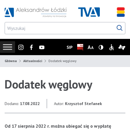
Przejdź do wyszukiwarki
Przejdź do menu głównego
Przejdź do treści
Przejd
Instagram
Facebook
Youtube
SIP
Biuletyn Informacji Publicz
Zmień rozmiar czcionk
Wersja z wysoki
Informacje
Infor
Główna
Aktualności
Dodatek węglowy
Dodatek węglowy
Dodano:
17.08.2022
Autor:
Krzysztof Stefanek
Od 17 sierpnia 2022 r. można ubiegać się o wypłatę