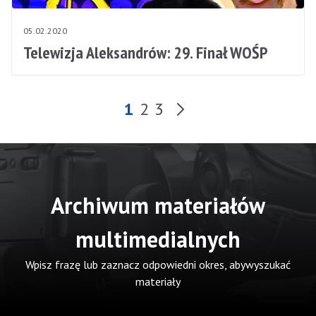
05.02.2020
Telewizja Aleksandrów: 29. Finał WOŚP
Kolejna strona wyn
1
2
3
Archiwum materiałów
multimedialnych
Wpisz frazę lub zaznacz odpowiedni okres, abywyszukać
materiały