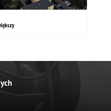
większy
nych