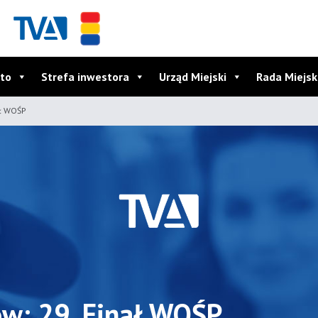
to
Strefa inwestora
Urząd Miejski
Rada Miejs
ał WOŚP
ów: 29. Finał WOŚP