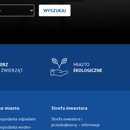
IERZ
MIASTO
 ZWIERZĄT
EKOLOGICZNE
ko miasto
Strefa inwestora
ospodarka odpadami
Strefa inwestora i
przedsiębiorcy – informacje
ospodarka wodno-