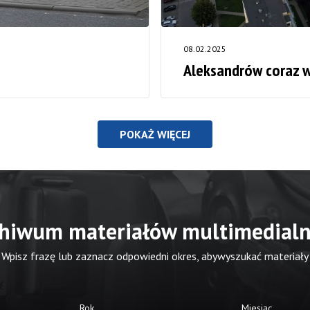
08.02.2025
Aleksandrów coraz 
POKAŻ WIĘCEJ
hiwum materiałów multimedial
Wpisz frazę lub zaznacz odpowiedni okres, abywyszukać materiały
Rok
Miesiąc