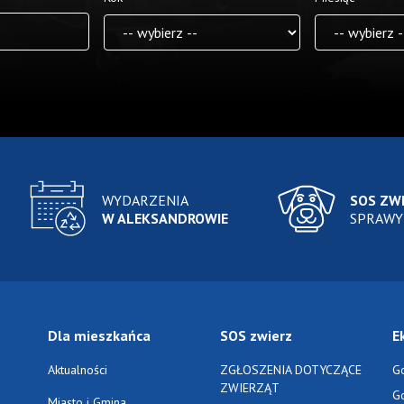
WYDARZENIA
SOS ZW
W ALEKSANDROWIE
SPRAWY
Dla mieszkańca
SOS zwierz
E
Aktualności
ZGŁOSZENIA DOTYCZĄCE
G
ZWIERZĄT
G
Miasto i Gmina