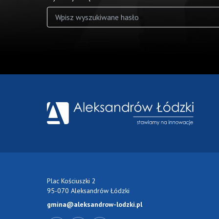
Wyniki wyszukiwania
Plac Kościuszki 2
95-070 Aleksandrów Łódzki
gmina@aleksandrow-lodzki.pl
Przejdź do Facebook-a
Przejdź do YouTube-a
Zobacz kanał RSS