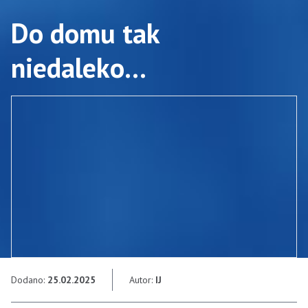
Do domu tak
niedaleko…
Dodano:
25.02.2025
Autor:
IJ