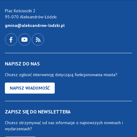
Plac Kościuszki 2
95-070 Aleksandrów Łódzki
gmina@aleksandrow-lodzki.pl
Przejdź do Facebook-a
Przejdź do YouTube-a
Zobacz kanał RSS
NAPISZ DO NAS
Chcesz zgłosić interwencję dotyczącą funkcjonowania miasta?
NAPISZ WIADOMOŚĆ
ZAPISZ SIĘ DO NEWSLETTERA
Chcesz otrzymywać od nas informacje o najnowszych nowinach i
wydarzeniach?