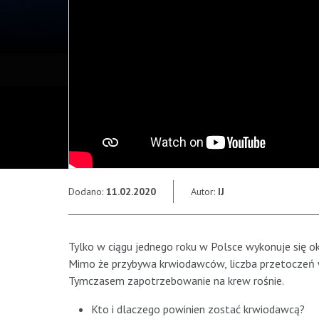
Dodano:
11.02.2020
Autor:
IJ
Tylko w ciągu jednego roku w Polsce wykonuje się ok. 
Mimo że przybywa krwiodawców, liczba przetoczeń w P
Tymczasem zapotrzebowanie na krew rośnie.
Kto i dlaczego powinien zostać krwiodawcą?