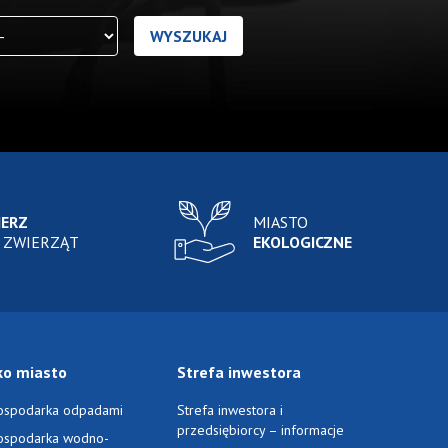
IERZ
MIASTO
 ZWIERZĄT
EKOLOGICZNE
ko miasto
Strefa inwestora
ospodarka odpadami
Strefa inwestora i
przedsiębiorcy – informacje
ospodarka wodno-