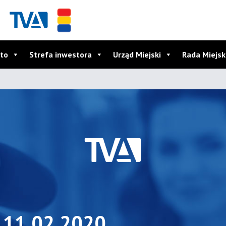
to
Strefa inwestora
Urząd Miejski
Rada Miejs
: 11.02.2020