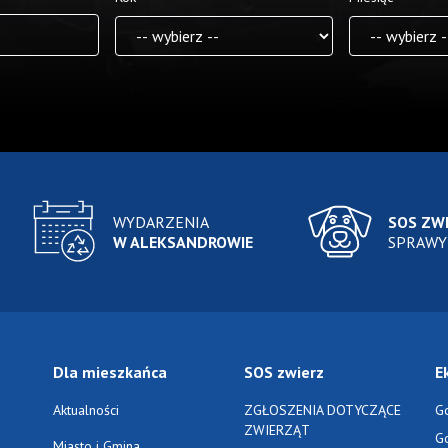
WYDARZENIA
SOS ZW
W ALEKSANDROWIE
SPRAWY
Dla mieszkańca
SOS zwierz
E
Aktualności
ZGŁOSZENIA DOTYCZĄCE
G
ZWIERZĄT
G
Miasto i Gmina