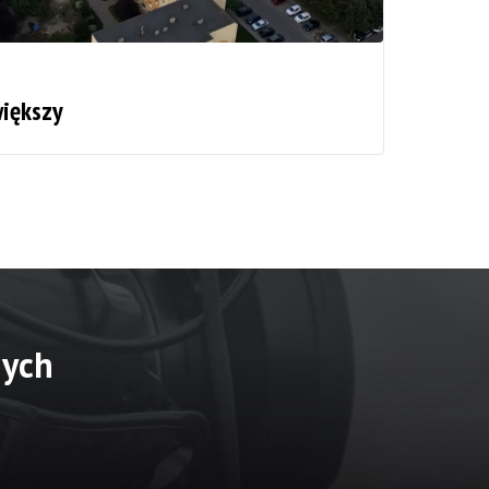
większy
nych