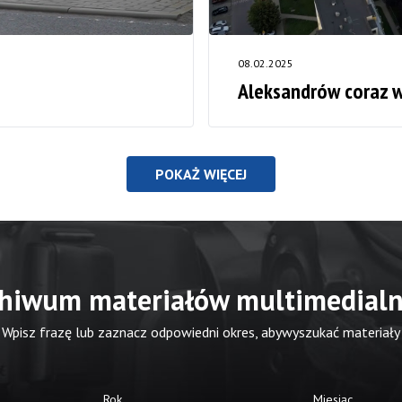
08.02.2025
Aleksandrów coraz 
POKAŻ WIĘCEJ
hiwum materiałów multimedial
Wpisz frazę lub zaznacz odpowiedni okres, abywyszukać materiały
Rok
Miesiąc