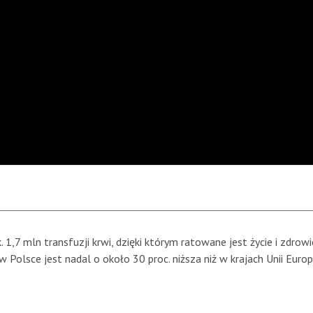
1,7 mln transfuzji krwi, dzięki którym ratowane jest życie i zdrowie
olsce jest nadal o około 30 proc. niższa niż w krajach Unii Europe