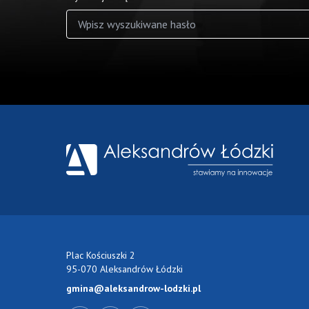
Wyniki wyszukiwania
Plac Kościuszki 2
95-070 Aleksandrów Łódzki
gmina@aleksandrow-lodzki.pl
Przejdź do Facebook-a
Przejdź do YouTube-a
Zobacz kanał RSS