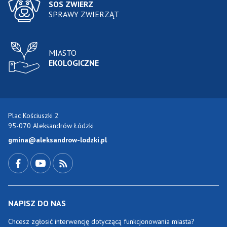
SOS ZWIERZ
SPRAWY ZWIERZĄT
MIASTO
EKOLOGICZNE
Plac Kościuszki 2
95-070 Aleksandrów Łódzki
gmina@aleksandrow-lodzki.pl
Przejdź do Facebook-a
Przejdź do YouTube-a
Zobacz kanał RSS
NAPISZ DO NAS
Chcesz zgłosić interwencję dotyczącą funkcjonowania miasta?