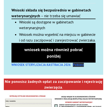
Wnioski składa się bezpośrednio w gabinetach
weterynaryjnych
– nie trzeba się umawiać
Wnioski są dostępne w gabinetach
weterynaryjnych
Wniosek można wypełnić na miejscu w gabinecie
i od razu zaczipować i zarejestrować zwierzaka.
wniosek można również pobrać
poniżej
WNIOSEK STERYLIZACJA.KASTRACJA.2026
Pobierz
Nie ponosisz żadnych opłat za zaczipowanie i rejestrację
zwierzęcia
.