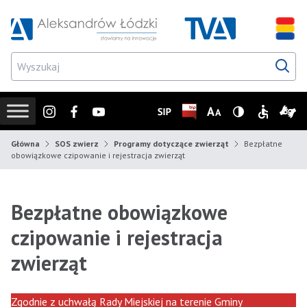
Przejdź do wyszukiwarki
Przejdź do menu głównego
Przejdź do treści
Przejd
Instagram
Facebook
Youtube
SIP
Biuletyn Informacji Publicz
Zmień rozmiar czcionk
Wersja z wysoki
Informacje
Infor
Główna
SOS zwierz
Programy dotyczące zwierząt
Bezpłatne
obowiązkowe czipowanie i rejestracja zwierząt
Bezpłatne obowiązkowe
czipowanie i rejestracja
zwierząt
Zgodnie z uchwałą Rady Miejskiej na terenie Gminy