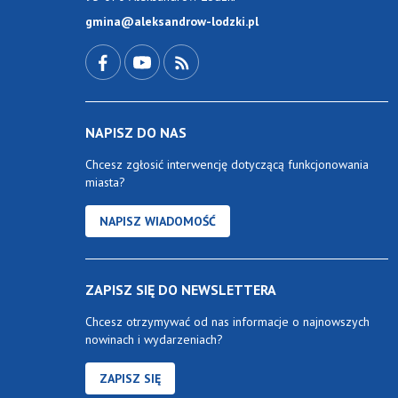
gmina@aleksandrow-lodzki.pl
Przejdź do Facebook-a
Przejdź do YouTube-a
Zobacz kanał RSS
NAPISZ DO NAS
Chcesz zgłosić interwencję dotyczącą funkcjonowania
miasta?
NAPISZ WIADOMOŚĆ
ZAPISZ SIĘ DO NEWSLETTERA
Chcesz otrzymywać od nas informacje o najnowszych
nowinach i wydarzeniach?
ZAPISZ SIĘ