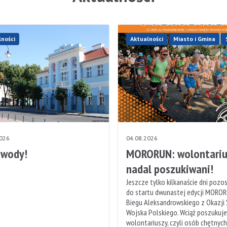
lności
Aktualności
Miasto i Gmina
2026
04.08.2026
 wody!
MORORUN: wolontariu
nadal poszukiwani!
Jeszcze tylko kilkanaście dni pozo
do startu dwunastej edycji MOROR
Biegu Aleksandrowskiego z Okazji
Wojska Polskiego. Wciąż poszukuj
wolontariuszy, czyli osób chętnyc