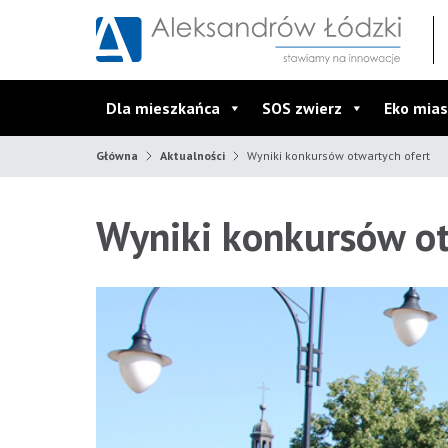
Przejdź do wyszukiwarki
Przejdź do menu głównego
Przejdź do treści
Dla mieszkańca
SOS zwierz
Eko mias
Główna
Aktualności
Wyniki konkursów otwartych ofert
Wyniki konkursów ot