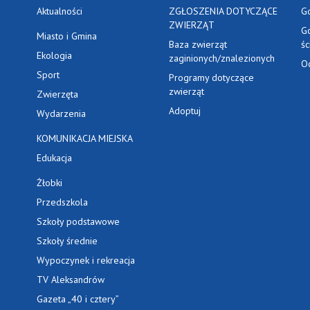
Aktualności
ZGŁOSZENIA DOTYCZĄCE
G
ZWIERZĄT
G
Miasto i Gmina
Baza zwierząt
ś
Ekologia
zaginionych/znalezionych
O
Sport
Programy dotyczące
zwierząt
Zwierzęta
Adoptuj
Wydarzenia
KOMUNIKACJA MIEJSKA
Edukacja
Żłobki
Przedszkola
Szkoły podstawowe
Szkoły średnie
Wypoczynek i rekreacja
TV Aleksandrów
Gazeta „40 i cztery”