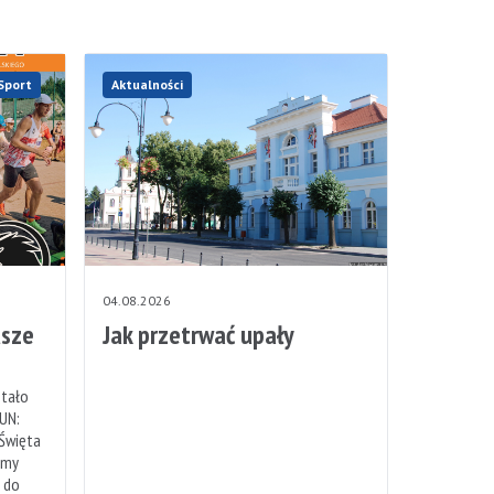
Sport
Aktualności
04.08.2026
sze
Jak przetrwać upały
stało
UN:
 Święta
emy
h do