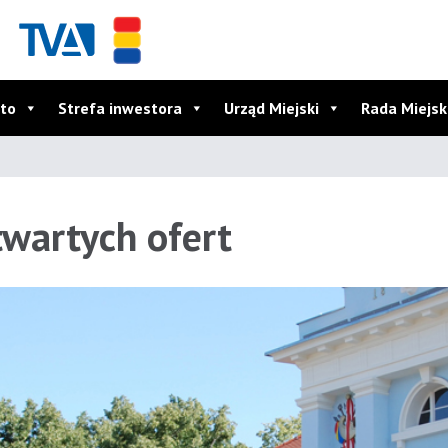
to
Strefa inwestora
Urząd Miejski
Rada Miejs
wartych ofert