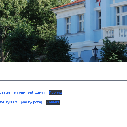
uzaleznieniom-i-pat.cznym_
Pobierz
-i-systemu-pieczy-.pczej_
Pobierz