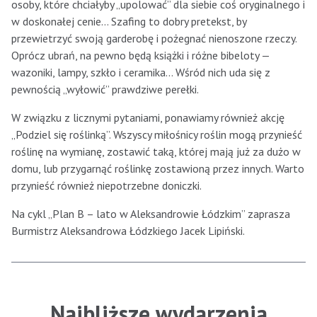
osoby, które chciałyby „upolować” dla siebie coś oryginalnego i
w doskonałej cenie… Szafing to dobry pretekst, by
przewietrzyć swoją garderobę i pożegnać nienoszone rzeczy.
Oprócz ubrań, na pewno będą książki i różne bibeloty —
wazoniki, lampy, szkło i ceramika… Wśród nich uda się z
pewnością „wyłowić” prawdziwe perełki.
W związku z licznymi pytaniami, ponawiamy również akcję
„Podziel się roślinką”. Wszyscy miłośnicy roślin mogą przynieść
roślinę na wymianę, zostawić taką, której mają już za dużo w
domu, lub przygarnąć roślinkę zostawioną przez innych. Warto
przynieść również niepotrzebne doniczki.
Na cykl „Plan B – lato w Aleksandrowie Łódzkim” zaprasza
Burmistrz Aleksandrowa Łódzkiego Jacek Lipiński.
Najbliższe wydarzenia