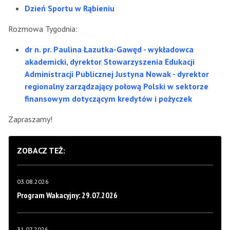
Dzień Sportu w Rąbieniu
Rozmowa Tygodnia:
dr n. pr. Paulina Łazutka-Gawęd - wykładowca
akademicki, dyrektor Stowarzyszenia Edukacji
Administracji Publicznej Justyna Nowak - dyrektor
regionalny zarządzający połową Polski w sektorze
finansowym dotyczącym kredytów i pożyczek
Zapraszamy!
ZOBACZ TEŻ:
03.08.2026
Program Wakacyjny: 29.07.2026
31.07.2026