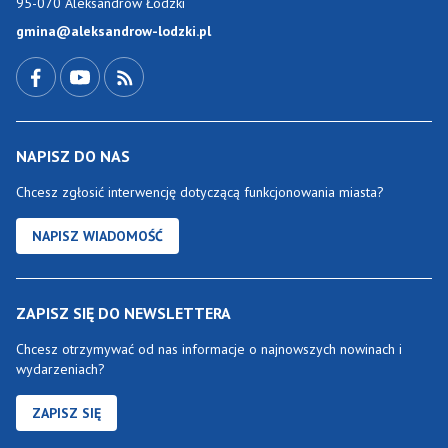
95-070 Aleksandrów Łódzki
gmina@aleksandrow-lodzki.pl
Przejdź do Facebook-a
Przejdź do YouTube-a
Zobacz kanał RSS
NAPISZ DO NAS
Chcesz zgłosić interwencję dotyczącą funkcjonowania miasta?
NAPISZ WIADOMOŚĆ
ZAPISZ SIĘ DO NEWSLETTERA
Chcesz otrzymywać od nas informacje o najnowszych nowinach i
wydarzeniach?
ZAPISZ SIĘ