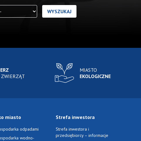
IERZ
MIASTO
 ZWIERZĄT
EKOLOGICZNE
ko miasto
Strefa inwestora
ospodarka odpadami
Strefa inwestora i
przedsiębiorcy – informacje
ospodarka wodno-