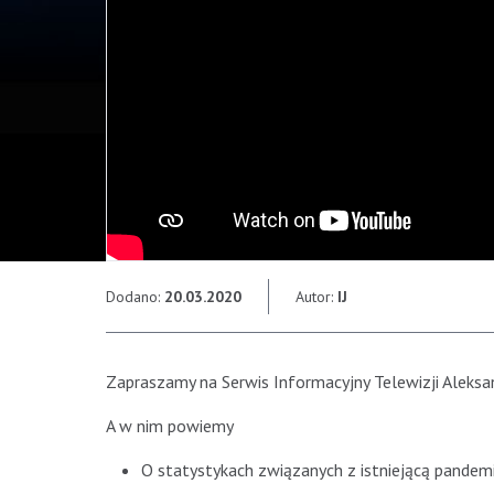
Dodano:
20.03.2020
Autor:
IJ
Zapraszamy na Serwis Informacyjny Telewizji Aleksa
A w nim powiemy
O statystykach związanych z istniejącą pandem