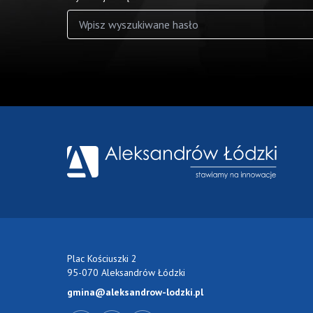
Wyniki wyszukiwania
Plac Kościuszki 2
95-070 Aleksandrów Łódzki
gmina@aleksandrow-lodzki.pl
Przejdź do Facebook-a
Przejdź do YouTube-a
Zobacz kanał RSS