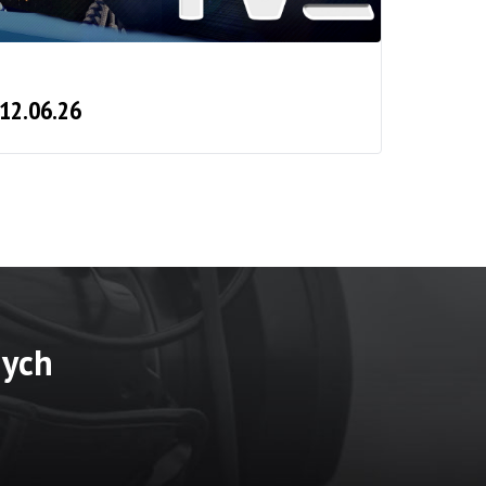
 12.06.26
nych