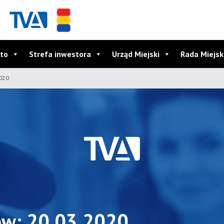
to
Strefa inwestora
Urząd Miejski
Rada Miejs
2020
ów: 20.03.2020