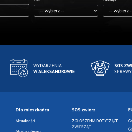
WYDARZENIA
SOS ZW
W ALEKSANDROWIE
SPRAWY
Dla mieszkańca
SOS zwierz
E
Aktualności
ZGŁOSZENIA DOTYCZĄCE
G
ZWIERZĄT
G
Miasto i Gmina