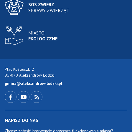
SOS ZWIERZ
SPRAWY ZWIERZĄT
MIASTO
EKOLOGICZNE
Plac Kościuszki 2
95-070 Aleksandrów Łódzki
gmina@aleksandrow-lodzki.pl
Przejdź do Facebook-a
Przejdź do YouTube-a
Zobacz kanał RSS
NAPISZ DO NAS
Chcesz zgłosić interwencję dotyczącą funkcjonowania miasta?