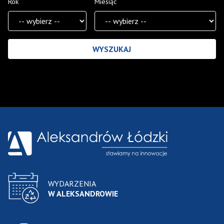
Rok
Miesiąc
Wyniki wyszukiwania
WYDARZENIA
W ALEKSANDROWIE