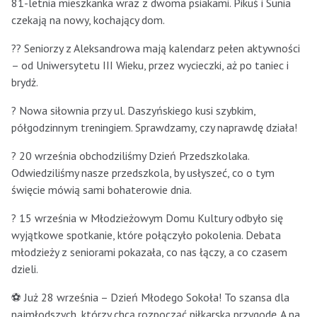
81-letnia mieszkanka wraz z dwoma psiakami. Pikuś i Sunia
czekają na nowy, kochający dom.
?? Seniorzy z Aleksandrowa mają kalendarz pełen aktywności
– od Uniwersytetu III Wieku, przez wycieczki, aż po taniec i
brydż.
? Nowa siłownia przy ul. Daszyńskiego kusi szybkim,
półgodzinnym treningiem. Sprawdzamy, czy naprawdę działa!
? 20 września obchodziliśmy Dzień Przedszkolaka.
Odwiedziliśmy nasze przedszkola, by usłyszeć, co o tym
święcie mówią sami bohaterowie dnia.
? 15 września w Młodzieżowym Domu Kultury odbyło się
wyjątkowe spotkanie, które połączyło pokolenia. Debata
młodzieży z seniorami pokazała, co nas łączy, a co czasem
dzieli.
⚽ Już 28 września – Dzień Młodego Sokoła! To szansa dla
najmłodszych, którzy chcą rozpocząć piłkarską przygodę. A na