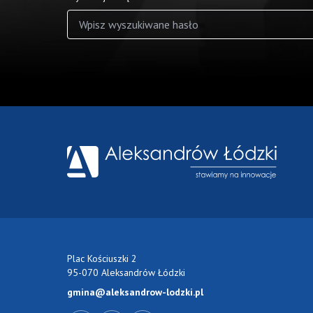
Wyniki wyszukiwania
Plac Kościuszki 2
95-070 Aleksandrów Łódzki
gmina@aleksandrow-lodzki.pl
Przejdź do Facebook-a
Przejdź do YouTube-a
Zobacz kanał RSS