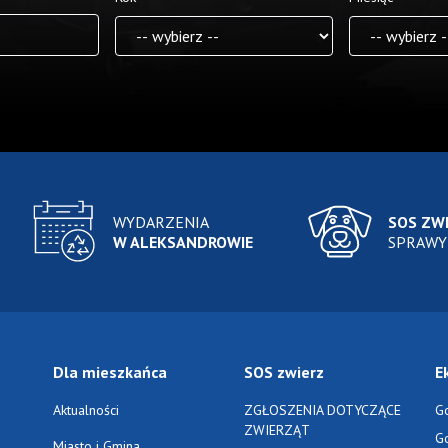
WYDARZENIA
SOS ZW
W ALEKSANDROWIE
SPRAWY
Dla mieszkańca
SOS zwierz
E
Aktualności
ZGŁOSZENIA DOTYCZĄCE
G
ZWIERZĄT
G
Miasto i Gmina