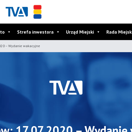
to
Strefa inwestora
Urząd Miejski
Rada Miejs
020 – Wydanie wakacyjne
ów: 17.07.2020 – Wydanie