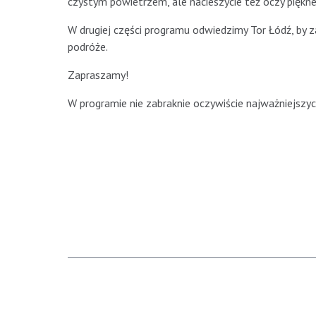
czystym powietrzem, ale nacieszycie też oczy piękn
W drugiej części programu odwiedzimy Tor Łódź, by 
podróże.
Zapraszamy!
W programie nie zabraknie oczywiście najważniejszyc