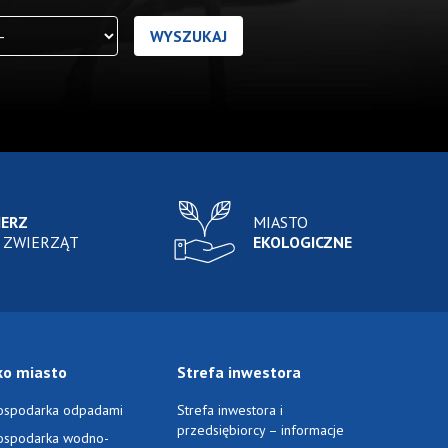
IERZ
MIASTO
 ZWIERZĄT
EKOLOGICZNE
ko miasto
Strefa inwestora
ospodarka odpadami
Strefa inwestora i
przedsiębiorcy – informacje
ospodarka wodno-