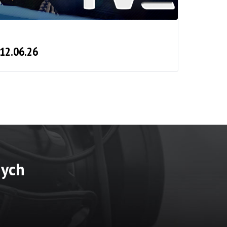
 12.06.26
nych