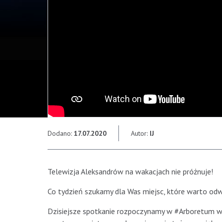
Dodano:
17.07.2020
Autor:
IJ
Telewizja Aleksandrów na wakacjach nie próżnuje!
Co tydzień szukamy dla Was miejsc, które warto odw
Dzisiejsze spotkanie rozpoczynamy w #Arboretum w R