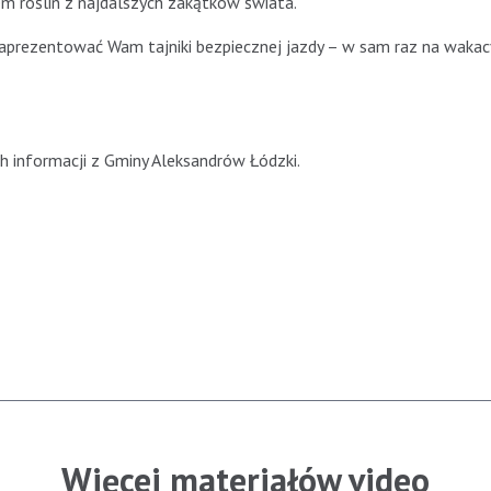
em roślin z najdalszych zakątków świata.
zaprezentować Wam tajniki bezpiecznej jazdy – w sam raz na wakac
h informacji z Gminy Aleksandrów Łódzki.
Więcej materiałów video