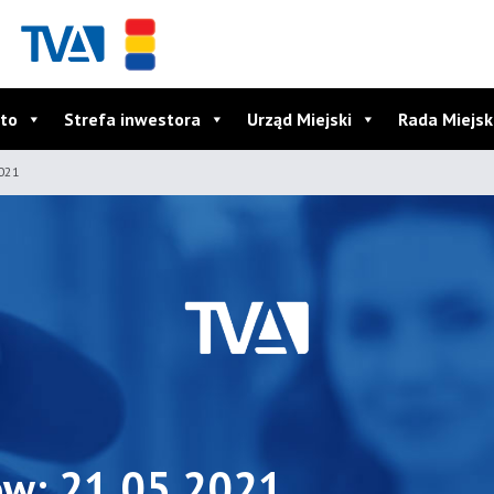
to
Strefa inwestora
Urząd Miejski
Rada Miejs
2021
ów: 21.05.2021