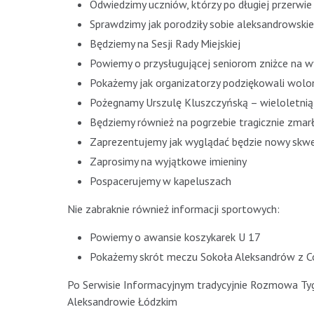
Odwiedzimy uczniów, którzy po długiej przerwie 
Sprawdzimy jak porodziły sobie aleksandrowski
Będziemy na Sesji Rady Miejskiej
Powiemy o przysługującej seniorom zniżce na 
Pokażemy jak organizatorzy podziękowali wo
Pożegnamy Urszulę Kluszczyńską – wieloletnią
Będziemy również na pogrzebie tragicznie zma
Zaprezentujemy jak wyglądać będzie nowy skwer
Zaprosimy na wyjątkowe imieniny
Pospacerujemy w kapeluszach
Nie zabraknie również informacji sportowych:
Powiemy o awansie koszykarek U 17
Pokażemy skrót meczu Sokoła Aleksandrów z Co
Po Serwisie Informacyjnym tradycyjnie Rozmowa Tyg
Aleksandrowie Łódzkim