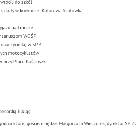
wrócili do szkół
e szkoły w konkursie „Kolorowa Stołówka”
wyjazd nad morze
lontariuszom WOŚP
 nauczycielkę w SP 4
rłych motocyklistów
 przy Placu Kościuszki
ncordią Elbląg
odnia której gościem będzie Małgorzata Wieczorek, dyrektor SP 