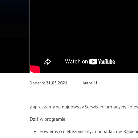
Dodano:
21.05.2021
Autor:
IJ
Zapraszamy na najnowszy Serwis Informacyjny Telew
Dziś w programie:
Powiemy o niebezpiecznych odpadach w Rąbien