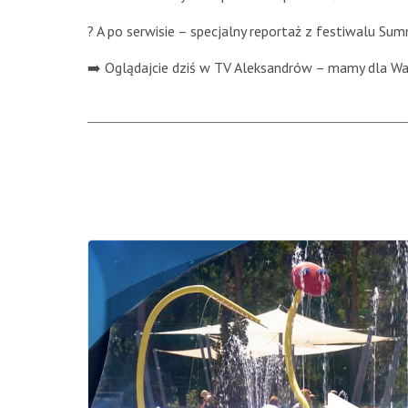
? A po serwisie – specjalny reportaż z festiwalu Su
➡️ Oglądajcie dziś w TV Aleksandrów – mamy dla Was 