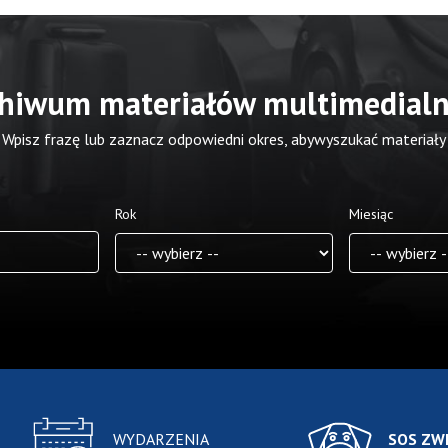
hiwum materiałów multimedial
Wpisz frazę lub zaznacz odpowiedni okres, abywyszukać materiały
Rok
Miesiąc
WYDARZENIA
SOS ZW