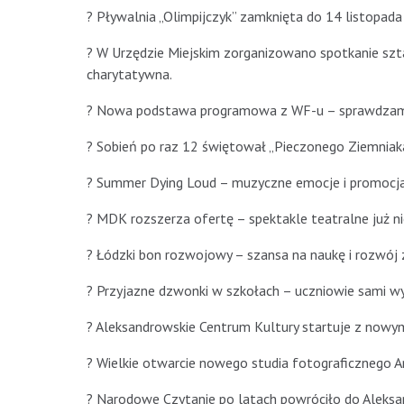
? Pływalnia „Olimpijczyk” zamknięta do 14 listopada
? W Urzędzie Miejskim zorganizowano spotkanie szt
charytatywna.
? Nowa podstawa programowa z WF-u – sprawdzamy,
? Sobień po raz 12 świętował „Pieczonego Ziemniaka
? Summer Dying Loud – muzyczne emocje i promocja
? MDK rozszerza ofertę – spektakle teatralne już 
? Łódzki bon rozwojowy – szansa na naukę i rozwó
? Przyjazne dzwonki w szkołach – uczniowie sami w
? Aleksandrowskie Centrum Kultury startuje z nowym 
? Wielkie otwarcie nowego studia fotograficznego An
? Narodowe Czytanie po latach powróciło do Aleksa