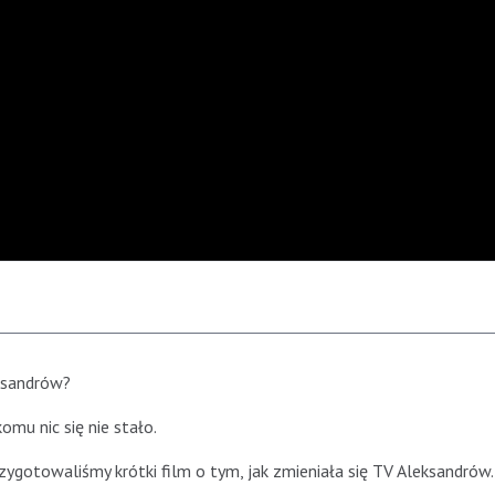
ksandrów?
omu nic się nie stało.
gotowaliśmy krótki film o tym, jak zmieniała się TV Aleksandrów.