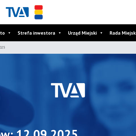
to
Strefa inwestora
Urząd Miejski
Rada Miejs
2025
ów: 12.09.2025