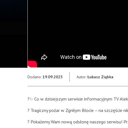
Dodano:
19.09.2025
Autor:
Łukasz Ziąbka
?✨ Co w dzisiejszym serwisie informacyjnym TV Ale
? Tragiczny pożar w Zgniłym Błocie – na szczęście nik
? Pokażemy Wam nową odsłonę naszego serwisu! Przy