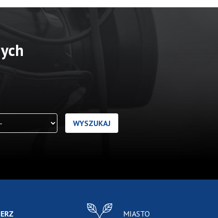
nych
IERZ
MIASTO