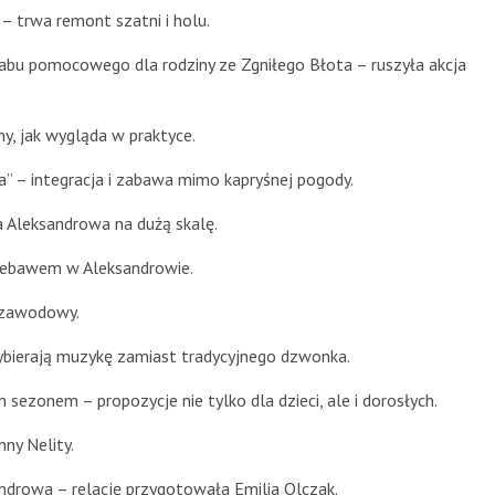
 – trwa remont szatni i holu.
abu pomocowego dla rodziny ze Zgniłego Błota – ruszyła akcja
 jak wygląda w praktyce.
” – integracja i zabawa mimo kapryśnej pogody.
 Aleksandrowa na dużą skalę.
niebawem w Aleksandrowie.
j zawodowy.
ybierają muzykę zamiast tradycyjnego dzwonka.
sezonem – propozycje nie tylko dla dzieci, ale i dorosłych.
ny Nelity.
ndrowa – relację przygotowała Emilia Olczak.