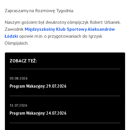
Zapraszamy na Rozmowę Tygodnia.
Naszym gościem był dwukrotny olimpijczyk Robert Urbanek.
Zawodnik
Międzyszkolny Klub Sportowy Aleksandrów
Łódzki
opowie m.in. o przygotowaniach do Igrzysk
Olimpijskich.
ZOBACZ TEŻ:
03.08.2026
Program Wakacyjny: 29.07.2026
31.07.2026
Program Wakacyjny: 24.07.2026