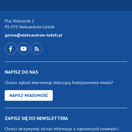
Plac Kościuszki 2
95-070 Aleksandrów Łódzki
gmina@aleksandrow-lodzki.pl
Przejdź do Facebook-a
Przejdź do YouTube-a
Zobacz kanał RSS
NAPISZ DO NAS
Chcesz zgłosić interwencję dotyczącą funkcjonowania miasta?
NAPISZ WIADOMOŚĆ
ZAPISZ SIĘ DO NEWSLETTERA
Chcesz otrzymywać od nas informacje o najnowszych nowinach i