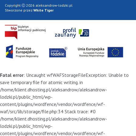
Copyright Ⓒ 2026 aleksandrow-lodzki.pl
Stworzone przez
White Tiger
Fatal error
: Uncaught wfWAFStorageFileException: Unable to
save temporary file for atomic writing. in
/home/klient.dhosting.pl/aleksandrow/aleksandrow-
lodzki.pl/public_html/wp-
content/plugins/wordfence/vendor/wordfence/wf-
waf/src/lib/storage/file.php:34 Stack trace: #0
/home/klient.dhosting.pl/aleksandrow/aleksandrow-
lodzki.pl/public_html/wp-
content/plugins/wordfence/vendor/wordfence/wf-