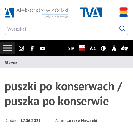
Przejdź do wyszukiwarki
Przejdź do menu głównego
Przejdź do treści
Przejd
Instagram
Facebook
Youtube
SIP
Biuletyn Informacji Publicz
Zmień rozmiar czcionk
Wersja z wysoki
Informacje
Infor
Główna
puszki po konserwach /
puszka po konserwie
Dodano:
17.06.2021
Autor:
Lukasz Nowacki