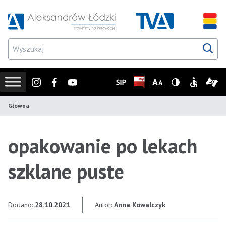
Przejdź do wyszukiwarki
Przejdź do menu głównego
Przejdź do treści
Przejd
Instagram
Facebook
Youtube
SIP
Biuletyn Informacji Publicz
Zmień rozmiar czcionk
Wersja z wysoki
Informacje
Infor
Główna
opakowanie po lekach
szklane puste
Dodano:
28.10.2021
Autor:
Anna Kowalczyk