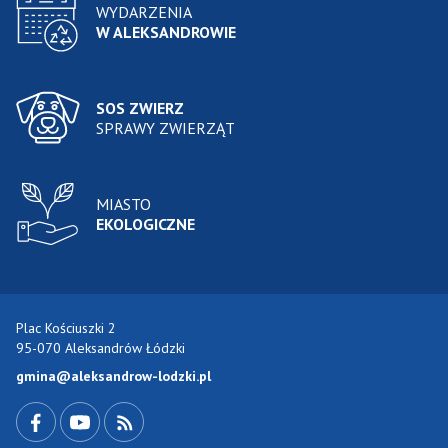
WYDARZENIA
W ALEKSANDROWIE
SOS ZWIERZ
SPRAWY ZWIERZĄT
MIASTO
EKOLOGICZNE
Plac Kościuszki 2
95-070 Aleksandrów Łódzki
gmina@aleksandrow-lodzki.pl
Przejdź do Facebook-a
Przejdź do YouTube-a
Zobacz kanał RSS