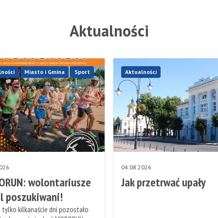
Aktualności
lności
Miasto i Gmina
Sport
Aktualności
2026
04.08.2026
RUN: wolontariusze
Jak przetrwać upały
l poszukiwani!
 tylko kilkanaście dni pozostało