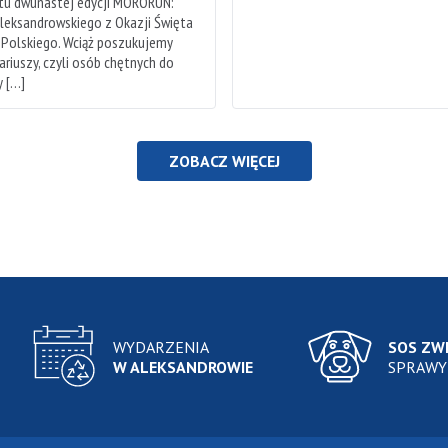
rtu dwunastej edycji MORORUN:
leksandrowskiego z Okazji Święta
 Polskiego. Wciąż poszukujemy
riuszy, czyli osób chętnych do
 […]
ZOBACZ WIĘCEJ
WYDARZENIA
SOS ZW
W ALEKSANDROWIE
SPRAWY