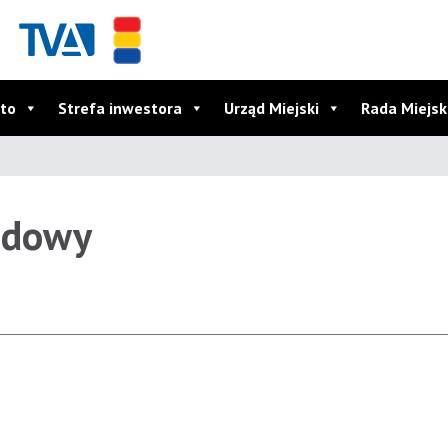
to
Strefa inwestora
Urząd Miejski
Rada Miejs
odowy