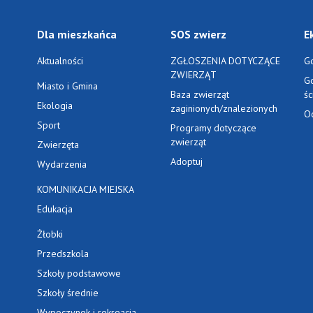
Dla mieszkańca
SOS zwierz
E
Aktualności
ZGŁOSZENIA DOTYCZĄCE
G
ZWIERZĄT
G
Miasto i Gmina
Baza zwierząt
ś
Ekologia
zaginionych/znalezionych
O
Sport
Programy dotyczące
zwierząt
Zwierzęta
Adoptuj
Wydarzenia
KOMUNIKACJA MIEJSKA
Edukacja
Żłobki
Przedszkola
Szkoły podstawowe
Szkoły średnie
Wypoczynek i rekreacja