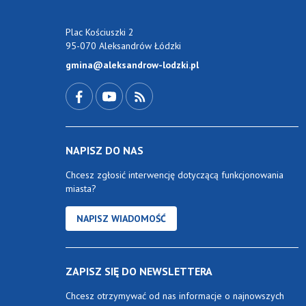
Plac Kościuszki 2
95-070 Aleksandrów Łódzki
gmina@aleksandrow-lodzki.pl
Przejdź do Facebook-a
Przejdź do YouTube-a
Zobacz kanał RSS
NAPISZ DO NAS
Chcesz zgłosić interwencję dotyczącą funkcjonowania
miasta?
NAPISZ WIADOMOŚĆ
ZAPISZ SIĘ DO NEWSLETTERA
Chcesz otrzymywać od nas informacje o najnowszych