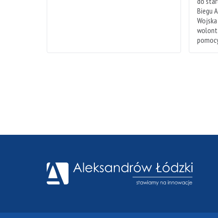
do sta
Biegu A
Wojska
wolonta
pomocy