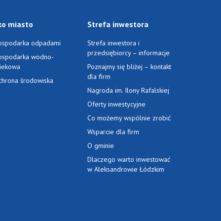
ko miasto
Strefa inwestora
ospodarka odpadami
Strefa inwestora i
przedsiębiorcy – informacje
ospodarka wodno-
ciekowa
Poznajmy się bliżej – kontakt
dla firm
chrona środowiska
Nagroda im. Ilony Rafalskiej
Oferty inwestycyjne
Co możemy wspólnie zrobić
Wsparcie dla firm
O gminie
Dlaczego warto inwestować
w Aleksandrowie Łódzkim