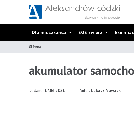
Przejdź do wyszukiwarki
Przejdź do menu głównego
Przejdź do treści
Dla mieszkańca
SOS zwierz
Eko mias
Główna
akumulator samoch
Dodano:
17.06.2021
Autor:
Lukasz Nowacki