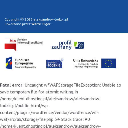
Copyright Ⓒ 2026 aleksandrow-lodzki.pl
Stworzone przez
White Tiger
Fatal error
: Uncaught wfWAFStorageFileException: Unable to
save temporary file for atomic writing. in
/home/klient.dhosting.pl/aleksandrow/aleksandrow-
lodzki.pl/public_html/wp-
content/plugins/wordfence/vendor/wordfence/wf-
waf/src/lib/storage/file.php:34 Stack trace: #0
/home/klient.dhosting.pl/aleksandrow/aleksandrow-