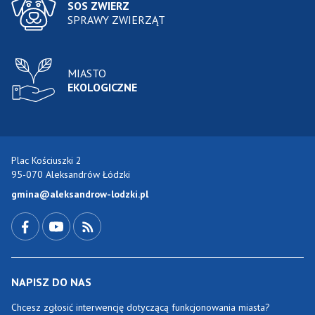
SOS ZWIERZ
SPRAWY ZWIERZĄT
MIASTO
EKOLOGICZNE
Plac Kościuszki 2
95-070 Aleksandrów Łódzki
gmina@aleksandrow-lodzki.pl
Przejdź do Facebook-a
Przejdź do YouTube-a
Zobacz kanał RSS
NAPISZ DO NAS
Chcesz zgłosić interwencję dotyczącą funkcjonowania miasta?