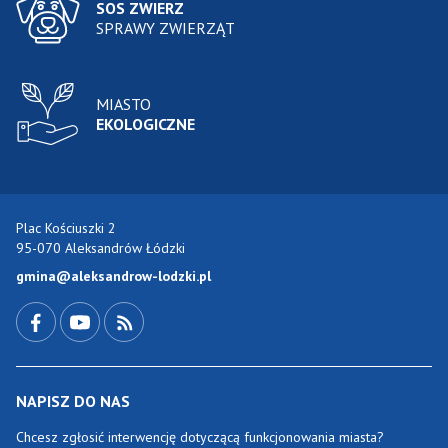
SOS ZWIERZ
SPRAWY ZWIERZĄT
MIASTO
EKOLOGICZNE
Plac Kościuszki 2
95-070 Aleksandrów Łódzki
gmina@aleksandrow-lodzki.pl
Przejdź do Facebook-a
Przejdź do YouTube-a
Zobacz kanał RSS
NAPISZ DO NAS
Chcesz zgłosić interwencję dotyczącą funkcjonowania miasta?