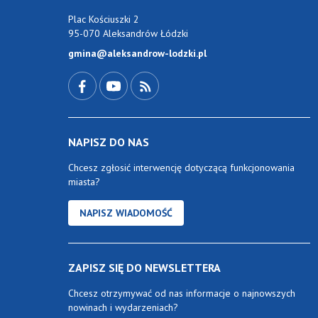
Plac Kościuszki 2
95-070 Aleksandrów Łódzki
gmina@aleksandrow-lodzki.pl
Przejdź do Facebook-a
Przejdź do YouTube-a
Zobacz kanał RSS
NAPISZ DO NAS
Chcesz zgłosić interwencję dotyczącą funkcjonowania
miasta?
NAPISZ WIADOMOŚĆ
ZAPISZ SIĘ DO NEWSLETTERA
Chcesz otrzymywać od nas informacje o najnowszych
nowinach i wydarzeniach?