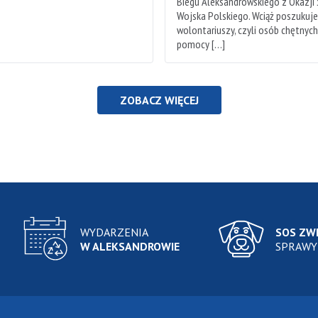
Biegu Aleksandrowskiego z Okazji
Wojska Polskiego. Wciąż poszukuj
wolontariuszy, czyli osób chętnyc
pomocy […]
ZOBACZ WIĘCEJ
WYDARZENIA
SOS ZW
W ALEKSANDROWIE
SPRAWY