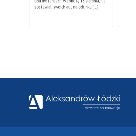
obu dystansach, w sobotę 15 sierpnia, nie
zostawiali swoich aut na odcinku […]