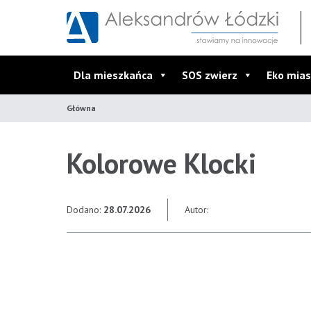
Przejdź do wyszukiwarki
Przejdź do menu głównego
Przejdź do treści
Dla mieszkańca
SOS zwierz
Eko mias
Główna
Kolorowe Klocki
Dodano:
28.07.2026
Autor: