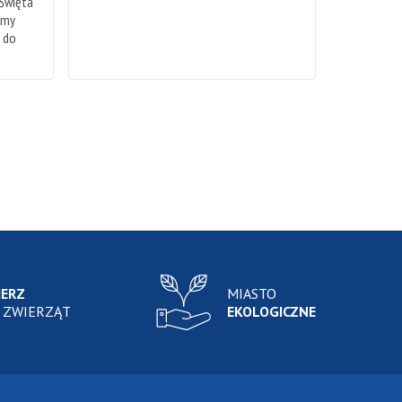
 Święta
emy
h do
IERZ
MIASTO
 ZWIERZĄT
EKOLOGICZNE