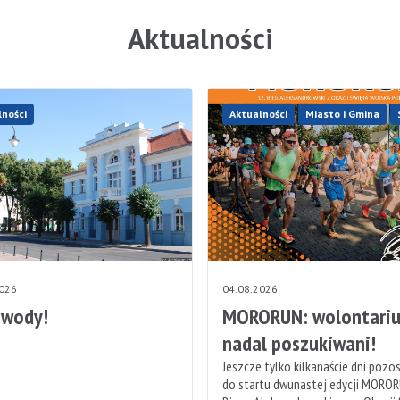
Aktualności
lności
Aktualności
Miasto i Gmina
2026
04.08.2026
 wody!
MORORUN: wolontariu
nadal poszukiwani!
Jeszcze tylko kilkanaście dni pozo
do startu dwunastej edycji MOROR