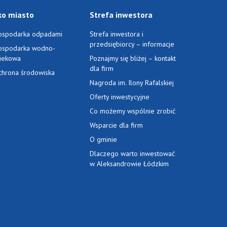
ko miasto
Strefa inwestora
ospodarka odpadami
Strefa inwestora i
przedsiębiorcy – informacje
ospodarka wodno-
ciekowa
Poznajmy się bliżej – kontakt
dla firm
chrona środowiska
Nagroda im. Ilony Rafalskiej
Oferty inwestycyjne
Co możemy wspólnie zrobić
Wsparcie dla firm
O gminie
Dlaczego warto inwestować
w Aleksandrowie Łódzkim