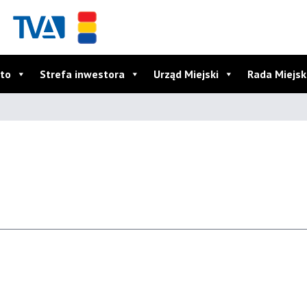
to
Strefa inwestora
Urząd Miejski
Rada Miejs