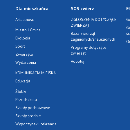
Dla mieszkańca
SOS zwierz
E
Aktualności
ZGŁOSZENIA DOTYCZĄCE
G
ZWIERZĄT
G
Miasto i Gmina
Baza zwierząt
ś
Ekologia
zaginionych/znalezionych
O
Sport
Programy dotyczące
zwierząt
Zwierzęta
Adoptuj
Wydarzenia
KOMUNIKACJA MIEJSKA
Edukacja
Żłobki
Przedszkola
Szkoły podstawowe
Szkoły średnie
Wypoczynek i rekreacja