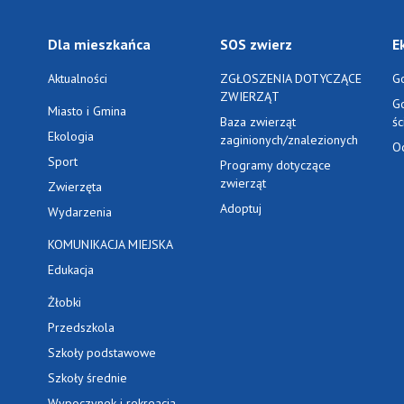
Dla mieszkańca
SOS zwierz
E
Aktualności
ZGŁOSZENIA DOTYCZĄCE
G
ZWIERZĄT
G
Miasto i Gmina
Baza zwierząt
ś
Ekologia
zaginionych/znalezionych
O
Sport
Programy dotyczące
zwierząt
Zwierzęta
Adoptuj
Wydarzenia
KOMUNIKACJA MIEJSKA
Edukacja
Żłobki
Przedszkola
Szkoły podstawowe
Szkoły średnie
Wypoczynek i rekreacja