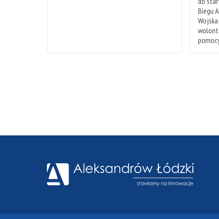
do sta
Biegu A
Wojska
wolonta
pomocy