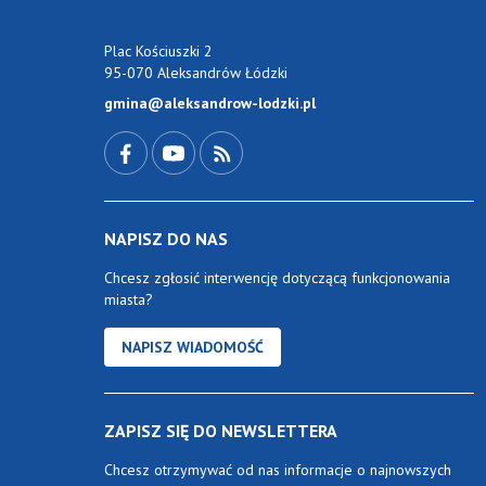
Plac Kościuszki 2
95-070 Aleksandrów Łódzki
gmina@aleksandrow-lodzki.pl
Przejdź do Facebook-a
Przejdź do YouTube-a
Zobacz kanał RSS
NAPISZ DO NAS
Chcesz zgłosić interwencję dotyczącą funkcjonowania
miasta?
NAPISZ WIADOMOŚĆ
ZAPISZ SIĘ DO NEWSLETTERA
Chcesz otrzymywać od nas informacje o najnowszych