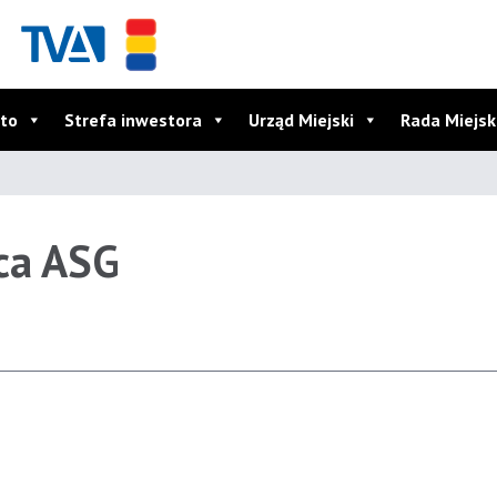
to
Strefa inwestora
Urząd Miejski
Rada Miejs
ica ASG