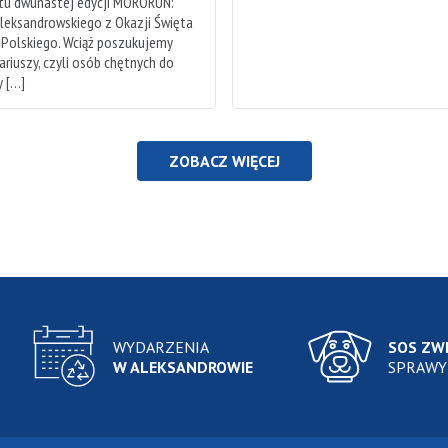
rtu dwunastej edycji MORORUN:
leksandrowskiego z Okazji Święta
 Polskiego. Wciąż poszukujemy
riuszy, czyli osób chętnych do
 […]
ZOBACZ WIĘCEJ
WYDARZENIA
SOS ZW
W ALEKSANDROWIE
SPRAWY