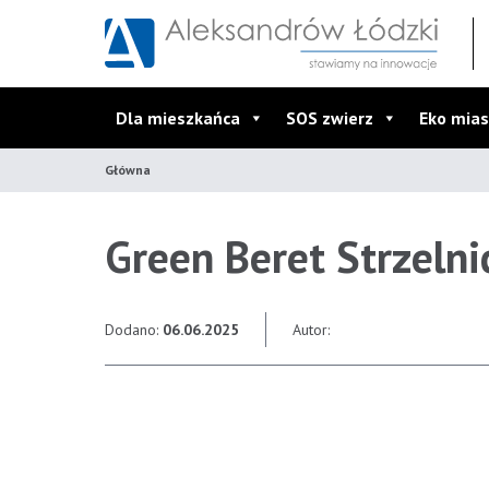
Przejdź do wyszukiwarki
Przejdź do menu głównego
Przejdź do treści
Dla mieszkańca
SOS zwierz
Eko mias
Główna
Green Beret Strzeln
Dodano:
06.06.2025
Autor: