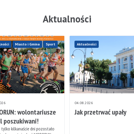
Aktualności
lności
Miasto i Gmina
Sport
Aktualności
2026
04.08.2026
RUN: wolontariusze
Jak przetrwać upały
l poszukiwani!
 tylko kilkanaście dni pozostało