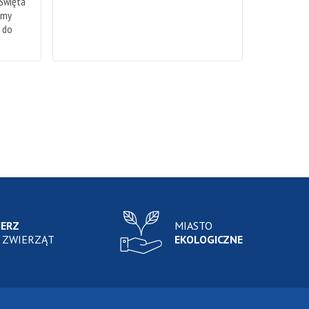
 Święta
emy
h do
IERZ
MIASTO
 ZWIERZĄT
EKOLOGICZNE