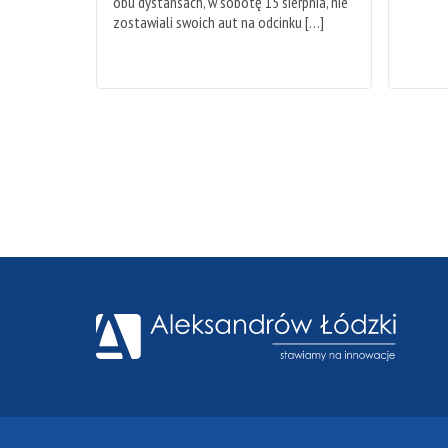
obu dystansach, w sobotę 15 sierpnia, nie
zostawiali swoich aut na odcinku […]