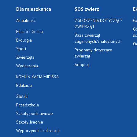
Dla mieszkańca
SOS zwierz
E
Aktualności
ZGŁOSZENIA DOTYCZĄCE
G
ZWIERZĄT
G
Miasto i Gmina
Baza zwierząt
ś
Ekologia
zaginionych/znalezionych
O
Sport
Programy dotyczące
zwierząt
Zwierzęta
Adoptuj
Wydarzenia
KOMUNIKACJA MIEJSKA
Edukacja
Żłobki
Przedszkola
Szkoły podstawowe
Szkoły średnie
Wypoczynek i rekreacja