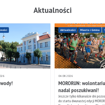
Aktualności
lności
Aktualności
Miasto i Gmina
2026
04.08.2026
 wody!
MORORUN: wolontariu
nadal poszukiwani!
Jeszcze tylko kilkanaście dni pozo
do startu dwunastej edycji MOROR