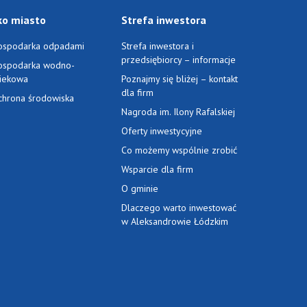
ko miasto
Strefa inwestora
ospodarka odpadami
Strefa inwestora i
przedsiębiorcy – informacje
ospodarka wodno-
ciekowa
Poznajmy się bliżej – kontakt
dla firm
chrona środowiska
Nagroda im. Ilony Rafalskiej
Oferty inwestycyjne
Co możemy wspólnie zrobić
Wsparcie dla firm
O gminie
Dlaczego warto inwestować
w Aleksandrowie Łódzkim