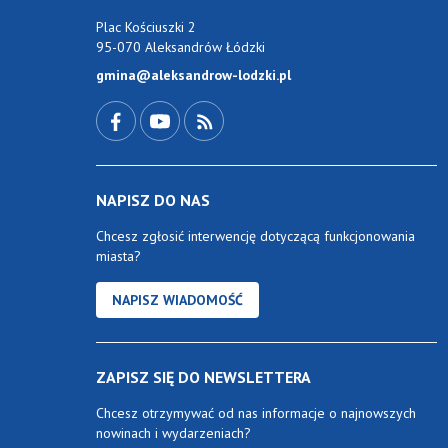
Plac Kościuszki 2
95-070 Aleksandrów Łódzki
gmina@aleksandrow-lodzki.pl
Przejdź do Facebook-a
Przejdź do YouTube-a
Zobacz kanał RSS
NAPISZ DO NAS
Chcesz zgłosić interwencję dotyczącą funkcjonowania
miasta?
NAPISZ WIADOMOŚĆ
ZAPISZ SIĘ DO NEWSLETTERA
Chcesz otrzymywać od nas informacje o najnowszych
nowinach i wydarzeniach?