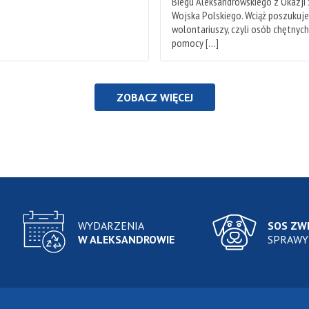
Biegu Aleksandrowskiego z Okazji
Wojska Polskiego. Wciąż poszukuj
wolontariuszy, czyli osób chętnyc
pomocy […]
ZOBACZ WIĘCEJ
WYDARZENIA
SOS ZW
W ALEKSANDROWIE
SPRAWY