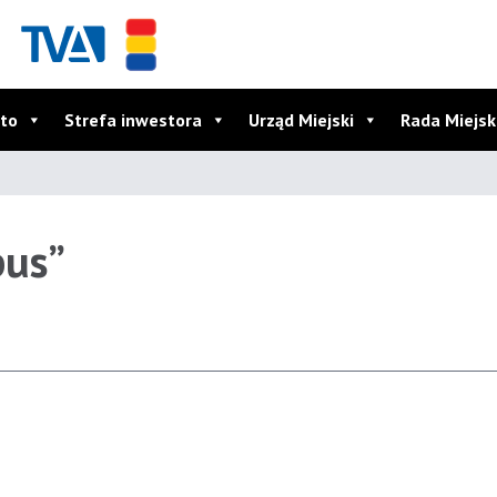
to
Strefa inwestora
Urząd Miejski
Rada Miejs
bus”