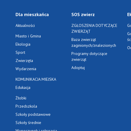
Dla mieszkańca
SOS zwierz
E
Aktualności
ZGŁOSZENIA DOTYCZĄCE
G
ZWIERZĄT
G
Miasto i Gmina
Baza zwierząt
ś
Ekologia
zaginionych/znalezionych
O
Sport
Programy dotyczące
zwierząt
Zwierzęta
Adoptuj
Wydarzenia
KOMUNIKACJA MIEJSKA
Edukacja
Żłobki
Przedszkola
Szkoły podstawowe
Szkoły średnie
Wypoczynek i rekreacja