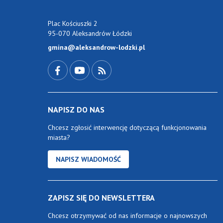
Plac Kościuszki 2
95-070 Aleksandrów Łódzki
gmina@aleksandrow-lodzki.pl
Przejdź do Facebook-a
Przejdź do YouTube-a
Zobacz kanał RSS
NAPISZ DO NAS
Chcesz zgłosić interwencję dotyczącą funkcjonowania
miasta?
NAPISZ WIADOMOŚĆ
ZAPISZ SIĘ DO NEWSLETTERA
Chcesz otrzymywać od nas informacje o najnowszych