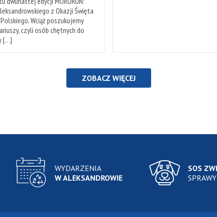
rtu dwunastej edycji MORORUN:
leksandrowskiego z Okazji Święta
 Polskiego. Wciąż poszukujemy
riuszy, czyli osób chętnych do
 […]
ZOBACZ WIĘCEJ
WYDARZENIA
SOS ZW
W ALEKSANDROWIE
SPRAWY