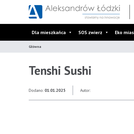
Przejdź do wyszukiwarki
Przejdź do menu głównego
Przejdź do treści
Dla mieszkańca
SOS zwierz
Eko mias
Główna
Tenshi Sushi
Dodano:
01.01.2025
Autor: