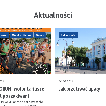
Aktualności
lności
Miasto i Gmina
Sport
Aktualności
2026
04.08.2026
RUN: wolontariusze
Jak przetrwać upały
l poszukiwani!
 tylko kilkanaście dni pozostało