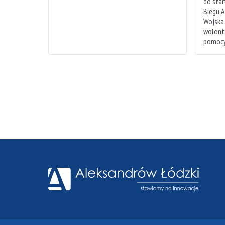
do sta
Biegu A
Wojska
wolonta
pomocy