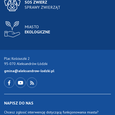
SOS ZWIERZ
SPRAWY ZWIERZĄT
MIASTO
EKOLOGICZNE
Plac Kościuszki 2
95-070 Aleksandrów Łódzki
gmina@aleksandrow-lodzki.pl
Przejdź do Facebook-a
Przejdź do YouTube-a
Zobacz kanał RSS
NAPISZ DO NAS
Chcesz zgłosić interwencję dotyczącą funkcjonowania miasta?