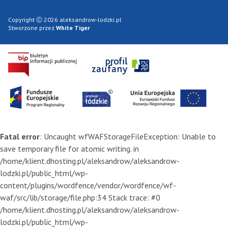
Copyright Ⓒ 2026 aleksandrow-lodzki.pl
Stworzone przez
White Tiger
Fatal error
: Uncaught wfWAFStorageFileException: Unable to
save temporary file for atomic writing. in
/home/klient.dhosting.pl/aleksandrow/aleksandrow-
lodzki.pl/public_html/wp-
content/plugins/wordfence/vendor/wordfence/wf-
waf/src/lib/storage/file.php:34 Stack trace: #0
/home/klient.dhosting.pl/aleksandrow/aleksandrow-
lodzki.pl/public_html/wp-