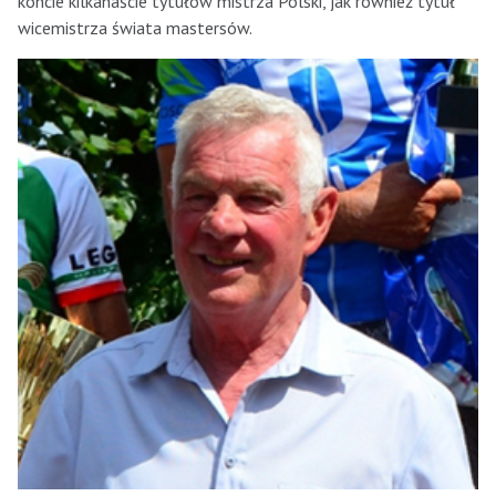
koncie kilkanaście tytułów mistrza Polski, jak również tytuł
wicemistrza świata mastersów.