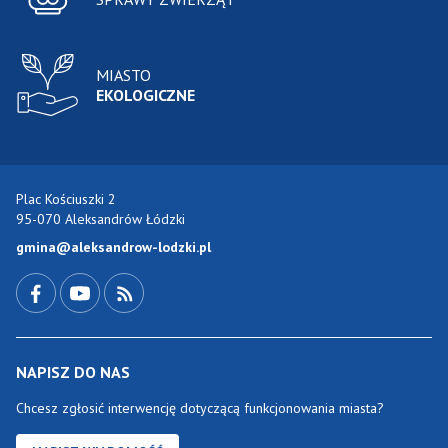
MIASTO
EKOLOGICZNE
Plac Kościuszki 2
95-070 Aleksandrów Łódzki
gmina@aleksandrow-lodzki.pl
Przejdź do Facebook-a
Przejdź do YouTube-a
Zobacz kanał RSS
NAPISZ DO NAS
Chcesz zgłosić interwencję dotyczącą funkcjonowania miasta?