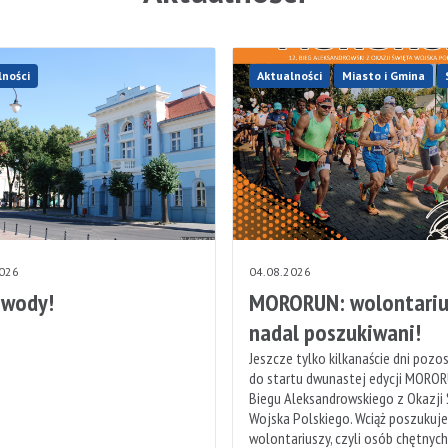
lności
Aktualności
Miasto i Gmina
2026
04.08.2026
 wody!
MORORUN: wolontariu
nadal poszukiwani!
Jeszcze tylko kilkanaście dni pozo
do startu dwunastej edycji MOROR
Biegu Aleksandrowskiego z Okazji
Wojska Polskiego. Wciąż poszukuj
wolontariuszy, czyli osób chętnyc