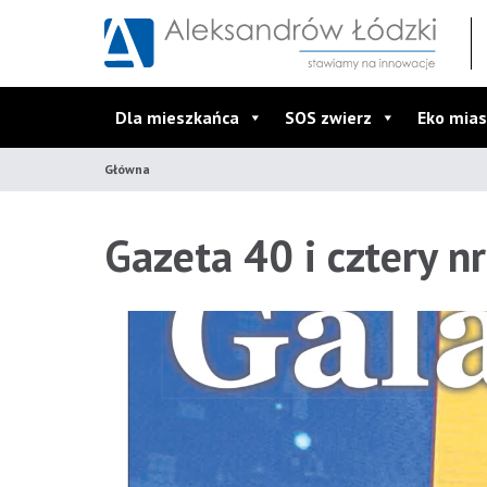
Przejdź do wyszukiwarki
Przejdź do menu głównego
Przejdź do treści
Dla mieszkańca
SOS zwierz
Eko mias
Główna
Gazeta 40 i cztery n