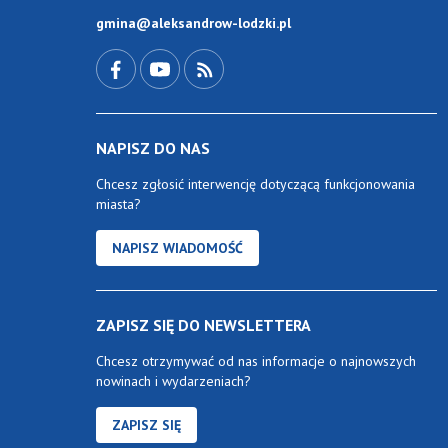
gmina@aleksandrow-lodzki.pl
Przejdź do Facebook-a
Przejdź do YouTube-a
Zobacz kanał RSS
NAPISZ DO NAS
Chcesz zgłosić interwencję dotyczącą funkcjonowania
miasta?
NAPISZ WIADOMOŚĆ
ZAPISZ SIĘ DO NEWSLETTERA
Chcesz otrzymywać od nas informacje o najnowszych
nowinach i wydarzeniach?
ZAPISZ SIĘ