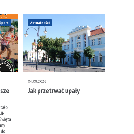
Sport
Aktualności
04.08.2026
sze
Jak przetrwać upały
stało
UN:
 Święta
emy
h do