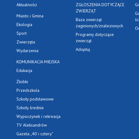
Aktualności
ZGŁOSZENIA DOTYCZĄCE
G
ZWIERZĄT
G
Miasto i Gmina
Baza zwierząt
ś
Ekologia
zaginionych/znalezionych
O
Sport
Programy dotyczące
zwierząt
Zwierzęta
Adoptuj
Wydarzenia
KOMUNIKACJA MIEJSKA
Edukacja
Żłobki
Przedszkola
Szkoły podstawowe
Szkoły średnie
Wypoczynek i rekreacja
TV Aleksandrów
Gazeta „40 i cztery”