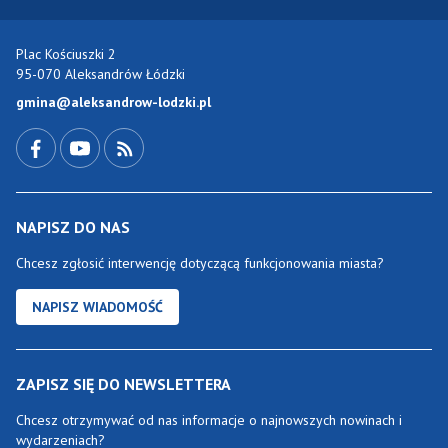
Plac Kościuszki 2
95-070 Aleksandrów Łódzki
gmina@aleksandrow-lodzki.pl
Przejdź do Facebook-a
Przejdź do YouTube-a
Zobacz kanał RSS
NAPISZ DO NAS
Chcesz zgłosić interwencję dotyczącą funkcjonowania miasta?
NAPISZ WIADOMOŚĆ
ZAPISZ SIĘ DO NEWSLETTERA
Chcesz otrzymywać od nas informacje o najnowszych nowinach i
wydarzeniach?