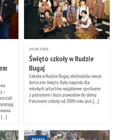
20.04.2026
Święto szkoły w Rudzie
mem
Bugaj
Szkoła w Rudzie Bugaj obchodziła swoje
doroczne święto. Były nagrody dla
owa
młodych artystów, wyjątkowe spotkanie
cz –
z patronem i dużo powodów do dumy.
zostali
Patronem szkoły od 2009 roku jest […]
yrażają
owania
 […]
Gazeta