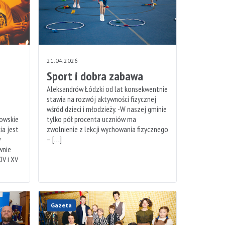
21.04.2026
Sport i dobra zabawa
Aleksandrów Łódzki od lat konsekwentnie
stawia na rozwój aktywności fizycznej
wśród dzieci i młodzieży. -W naszej gminie
rowskie
tylko pół procenta uczniów ma
ia jest
zwolnienie z lekcji wychowania fizycznego
w
– […]
wnie
V i XV
Gazeta