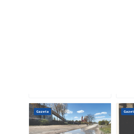
09.05.2026
09.05.
Przedszkolaki uczą się
„Łąc
ekologii
uroc
roku
W Miejskim Przedszkolu nr 2
w Aleksandrowie Łódzkim odbył się
matu
konkurs ekologiczny, który połączył naukę
z dobrą zabawą. Najmłodsi udowodnili, że
W czwa
troska o środowisko może zaczynać się
uczniow
już od […]
Ogólnok
Kopern
oficjal
poziomi
Gazeta
Gazet