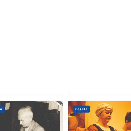
2026
09.05.2026
zy nas Kopernik”, czyli
Szamba pod lupą
zyste zakończenie
Na terenie gminy Aleksandrów Łód
trwają kontrole wywozu nieczystoś
 tegorocznych
płynnych. Urzędnicy sprawdzają, cz
rzystów
mieszkańcy prawidłowo pozbywają
ścieków ze zbiorników bezodpływ
rtkowe popołudnie 23 kwietnia
oraz przydomowych
ie klas czwartych SMS Liceum
oczyszczalni.Kontrole obejmują [
ształcącego im. Mikołaja
ika w Aleksandrowie Łódzkim
nie zakończyli swoją edukację na
e szkoły średniej. Był to […]
a
Gazeta