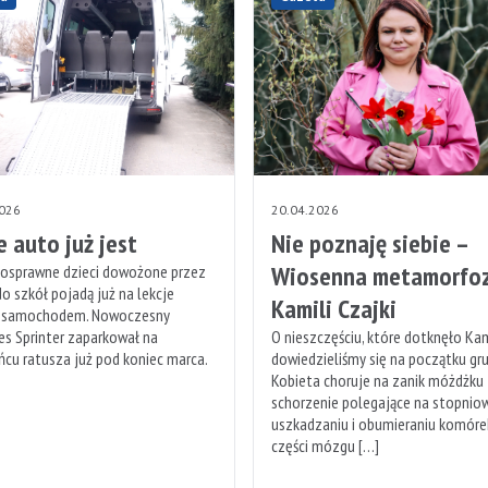
2026
20.04.2026
 auto już jest
Nie poznaję siebie –
Wiosenna metamorfo
nosprawne dzieci dowożone przez
o szkół pojadą już na lekcje
Kamili Czajki
samochodem. Nowoczesny
s Sprinter zaparkował na
O nieszczęściu, które dotknęło Kam
ńcu ratusza już pod koniec marca.
dowiedzieliśmy się na początku gru
Kobieta choruje na zanik móżdżku
schorzenie polegające na stopni
uszkadzaniu i obumieraniu komóre
części mózgu […]