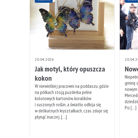
20.04.2026
20.04.
Jak motyl, który opuszcza
Nowe
kokon
Niepeł
gminę d
W niewielkiej pracowni na poddaszu, gdzie
nowym 
na półkach stoją puzderka pełne
Mercede
kolorowych kartonów, koralików
dziedzi
i suszonych roślin, a światło odbija się
Po […]
w delikatnych kryształkach, czas zdaje się
płynąć inaczej. […]