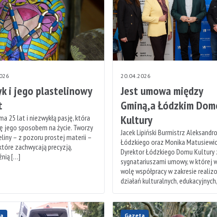
2026
20.04.2026
yk i jego plastelinowy
Jest umowa między
t
Gminą,a Łódzkim Do
Kultury
ma 25 lat i niezwykłą pasję, która
ię jego sposobem na życie. Tworzy
Jacek Lipiński Burmistrz Aleksandr
eliny – z pozoru prostej materii –
Łódzkiego oraz Monika Matusiewi
 które zachwycają precyzją,
Dyrektor Łódzkiego Domu Kultury 
nią […]
sygnatariuszami umowy, w której w
wolę współpracy w zakresie realiz
działań kulturalnych, edukacyjnych,
a
Gazeta