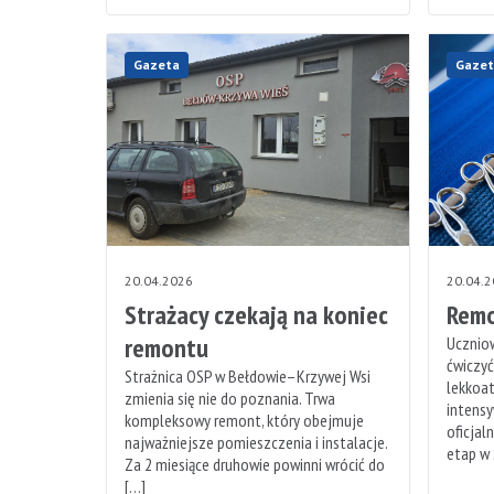
Gazeta
Gazet
20.04.2026
20.04.
Strażacy czekają na koniec
Remo
remontu
Uczniow
ćwiczyć
Strażnica OSP w Bełdowie–Krzywej Wsi
lekkoat
zmienia się nie do poznania. Trwa
intensy
kompleksowy remont, który obejmuje
oficjal
najważniejsze pomieszczenia i instalacje.
etap w
Za 2 miesiące druhowie powinni wrócić do
[…]