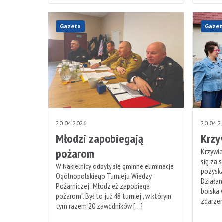
Gazeta
Gazet
20.04.2026
20.04.
Młodzi zapobiegają
Krzy
pożarom
Krzywie
się za 
W Nakielnicy odbyły się gminne eliminacje
pozyska
Ogólnopolskiego Turnieju Wiedzy
Działa
Pożarniczej „Młodzież zapobiega
boiska
pożarom”. Był to już 48 turniej , w którym
zdarzen
tym razem 20 zawodników […]