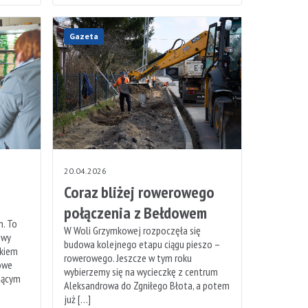
Gazeta
20.04.2026
Coraz bliżej rowerowego
połączenia z Bełdowem
. To
W Woli Grzymkowej rozpoczęła się
owy
budowa kolejnego etapu ciągu pieszo –
nkiem
rowerowego. Jeszcze w tym roku
owe
wybierzemy się na wycieczkę z centrum
jącym
Aleksandrowa do Zgniłego Błota, a potem
już […]