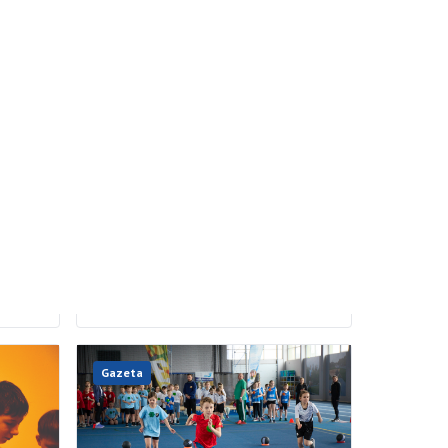
08.05.2026
Wielka inwestycja nabiera
tempa
zki
ci
Budowa sieci sanitarno-kanalizacyjnej na
y
terenie Aleksandrowa Łódzkiego weszła
 się
w intensywną fazę realizacji. Prace
owych
prowadzone są już na wielu odcinkach,
a mieszkańcy, choć muszą liczyć się
…]
z utrudnieniami mogą […]
Gazeta