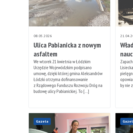
08.05.2026
21.04.
Ulica Pabianicka z nowym
Wład
asfaltem
nauc
We wtorek 21 kwietnia w Łódzkim
Zapach 
Urzędzie Wojewódzkim podpisano
Lisieck
umowę, dzięki której gmina Aleksandrów
pielęgn
Łódzki otrzyma dofinansowanie
opowiad
z Rządowego Funduszu Rozwoju Dróg na
by nie 
budowę ulicy Pabianickiej. To […]
Gazeta
Gazet