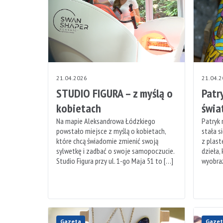
21.04.2026
21.04.
STUDIO FIGURA – z myślą o
Patr
kobietach
świa
Na mapie Aleksandrowa Łódzkiego
Patryk 
powstało miejsce z myślą o kobietach,
stała s
które chcą świadomie zmienić swoją
z plast
sylwetkę i zadbać o swoje samopoczucie.
dzieła,
Studio Figura przy ul. 1-go Maja 51 to […]
wyobraź
Gazeta
Gazet