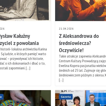
2026
21.04.2026
ysław Kałużny
Z Aleksandrowa do
zyciel z powołania
średniowiecza?
Oczywiście!
historii- lokalna archiwistka Karina
a Są ludzie, o których pamięć warto
Takie atrakcje zapewnia Aleksand
ować – przywoływać ich historie,
Centrum Kultury. Prowadzącą zajęc
ać o ich dokonaniach i dbać o to,
Ewelina Kopera pasjonatka wiekó
zostali zapomniani. […]
średnich od 25 lat. Zajmuje się głó
średniowieczem późnym z okresu XI
[…]
a
Gazeta