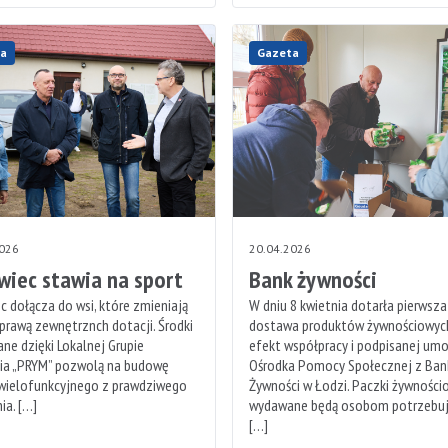
a
Gazeta
2026
20.04.2026
wiec stawia na sport
Bank żywności
c dołącza do wsi, które zmieniają
W dniu 8 kwietnia dotarła pierwsza
sprawą zewnętrznch dotacji. Środki
dostawa produktów żywnościowych
ne dzięki Lokalnej Grupie
efekt współpracy i podpisanej um
nia „PRYM” pozwolą na budowę
Ośrodka Pomocy Społecznej z Ba
 wielofunkcyjnego z prawdziwego
Żywności w Łodzi. Paczki żywności
ia. […]
wydawane będą osobom potrzebu
[…]