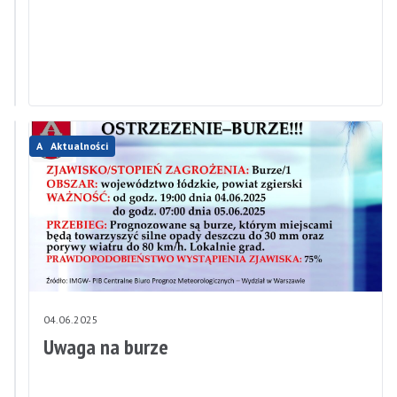
Rehabilitacji
Osób
Niepełnosprawnych
Aktualności
Aktualności
04.06.2025
04.06.2025
Bełdowskie
Uwaga na burze
wianki