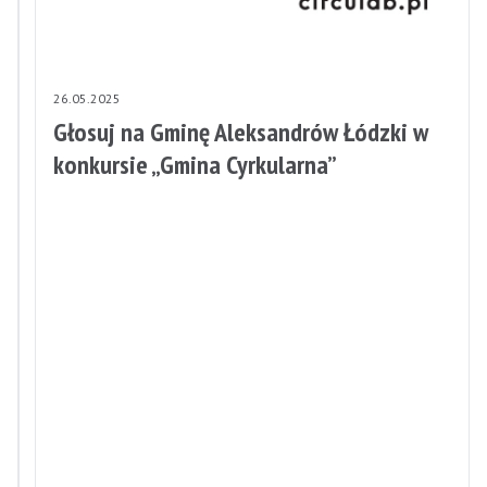
27.05.2025
26.05.2025
Festiwal
Głosuj na Gminę Aleksandrów Łódzki w
„Polska
konkursie „Gmina Cyrkularna”
od
Kuchni”
–
zapisy
do
konkursów
dla
Kół
Gospodyń