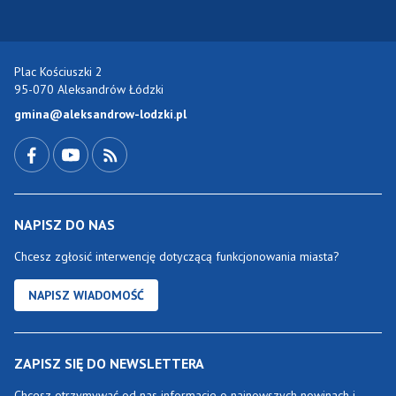
Plac Kościuszki 2
95-070 Aleksandrów Łódzki
gmina@aleksandrow-lodzki.pl
Przejdź do Facebook-a
Przejdź do YouTube-a
Zobacz kanał RSS
NAPISZ DO NAS
Chcesz zgłosić interwencję dotyczącą funkcjonowania miasta?
NAPISZ WIADOMOŚĆ
ZAPISZ SIĘ DO NEWSLETTERA
Chcesz otrzymywać od nas informacje o najnowszych nowinach i