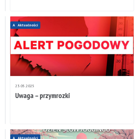
Wiejskich
Aktualności
Aktualności
26.05.2025
23.05.2025
Uwaga
Uwaga – przymrozki
–
burze!
Aktualności
Aktualności