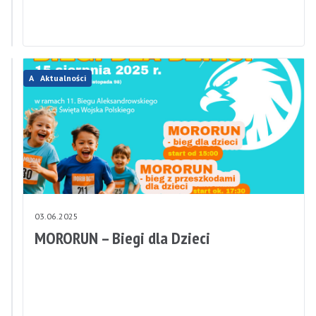
z
karpikiem
Aktualności
Aktualności
04.06.2025
03.06.2025
Bezpłatny
MORORUN – Biegi dla Dzieci
trening
Slow
Jogging