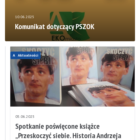
10.06.2025
Komunikat dotyczący PSZOK
Aktualności
Aktualności
06.06.2025
05.06.2025
Uwaga
Spotkanie poświęcone książce
na
„Przeskoczyć siebie. Historia Andrzeja