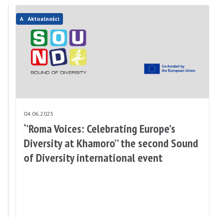
Aktualności
Aktualności
05.06.2025
04.06.2025
Komunikat
‘’Roma Voices: Celebrating Europe’s
w
Diversity at Khamoro’’ the second Sound
sprawie
of Diversity international event
środków
z
Państwowego
Funduszu