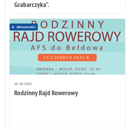
burze
Grabarczyka”.
Aktualności
Aktualności
05.06.2025
05.06.2025
Aleksandrów
Rodzinny Rajd Rowerowy
Łódzki
na
5!