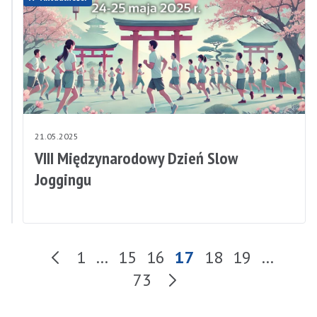
23.05.2025
21.05.2025
Bezpłatne
VIII Międzynarodowy Dzień Slow
badania
Joggingu
mammograficzne
1
…
15
16
17
18
19
…
Kolejna strona wyni
zukiwania
73