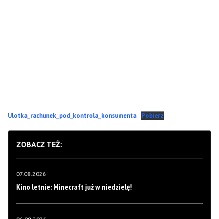
Ulotka_rachunek_pod_kontrola_konsumenta
Pobierz
ZOBACZ TEŻ:
07.08.2026
Kino letnie: Minecraft już w niedzielę!