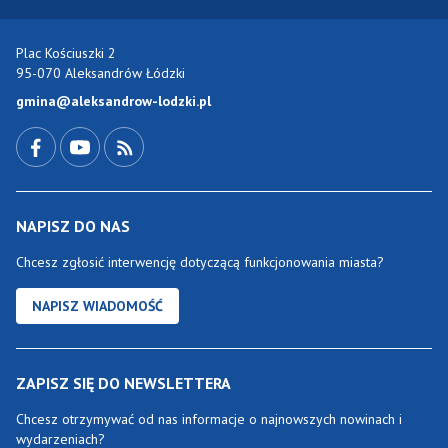
Plac Kościuszki 2
95-070 Aleksandrów Łódzki
gmina@aleksandrow-lodzki.pl
Przejdź do Facebook-a
Przejdź do YouTube-a
Zobacz kanał RSS
NAPISZ DO NAS
Chcesz zgłosić interwencję dotyczącą funkcjonowania miasta?
NAPISZ WIADOMOŚĆ
ZAPISZ SIĘ DO NEWSLETTERA
Chcesz otrzymywać od nas informacje o najnowszych nowinach i
wydarzeniach?